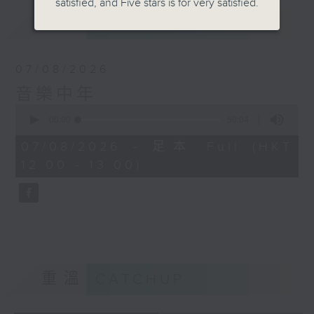
satisfied, and Five stars is for very satisfied.
最新
LATEST
07/08/2026
音樂中年
0
seconds
00:00
50:04
of
50
07/08/2026 - 足本 Full (HKT
minutes,
12:00 - 13:00)
4
seconds
重溫
CATCHUP