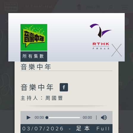
ENG
/
簡
×
全新 RTHK On The Go
取得
一手掌握 RTHK 電台、電視節目
X
所有集數
音樂中年
音樂中年
主持人：周國豐
0
seconds
00:00
00:00
of
0
03/07/2026 - 足本 Full
seconds