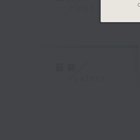
C
GIST
最新
LATEST