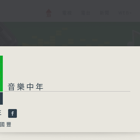
電視
電台
新聞
WEB+
音樂中年
年
國豐