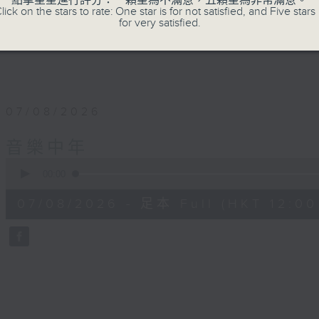
點擊星星進行評分：一顆星為不滿意，五顆星為非常滿意。
lick on the stars to rate: One star is for not satisfied, and Five stars 
for very satisfied.
07/08/2026
音樂中年
0
seconds
00:00
of
50
07/08/2026 - 足本 Full (HKT 12:00 
minutes,
4
seconds
Volume
90%