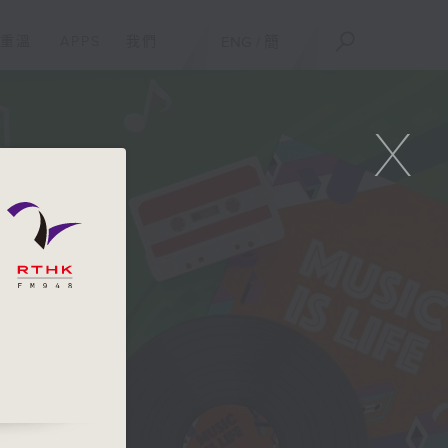
重溫
APPS
我們
ENG
/
簡
X