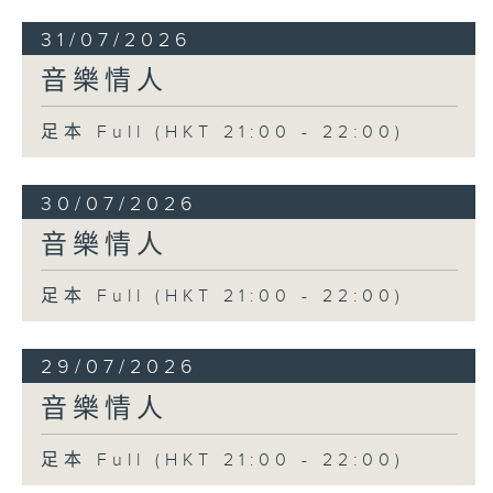
31/07/2026
音樂情人
足本 Full (HKT 21:00 - 22:00)
30/07/2026
音樂情人
足本 Full (HKT 21:00 - 22:00)
29/07/2026
音樂情人
足本 Full (HKT 21:00 - 22:00)