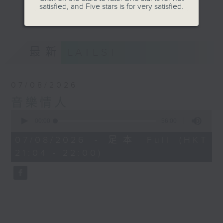
satisfied, and Five stars is for very satisfied.
音。
更多...
嚟到夜晚，唔好再執著過去嘅遺憾，亦唔好預支未來
嘅憂愁。
最新
LATEST
讓音符代替動作，讓歌詞代替說話。
07/08/2026
我係鄭子誠，
音樂情人
又或者你可以叫我做
0
seconds
00:00
56:00
音樂情人。
of
56
07/08/2026 - 足本 Full (HKT
minutes,
21:04 - 22:00)
0
seconds