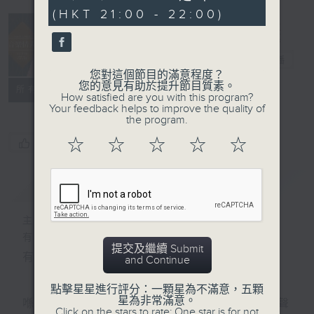
seconds
(HKT 21:00 - 22:00)
音樂情人
電台直播
您對這個節目的滿意程度？
您的意見有助於提升節目質素。
聯絡
所有集數
How satisfied are you with this program?
Your feedback helps to improve the quality of
the program.
☆
☆
☆
☆
☆
您喜歡這個節目嗎?
簡介
GIST
主持人：鄭子誠
有時候，太多嘅說話，擠壓咗聆聽嘅空間。
提交及繼續 Submit
有時候，太多嘅動作，會令你失去咗安靜嘅能力。
and Continue
點擊星星進行評分：一顆星為不滿意，五顆
星為非常滿意。
喺日間，你穿越過重重嘅人群，接收四方八面嘅聲
Click on the stars to rate: One star is for not