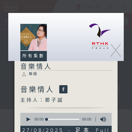
ENG
/
簡
×
全新 RTHK On The Go
取得
一手掌握 RTHK 電台、電視節目
X
所有集數
音樂情人
聯絡
音樂情人
主持人：鄭子誠
0
seconds
00:00
00:00
of
0
27/08/2025 - 足本 Full