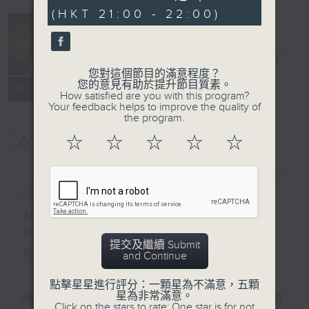
minutes,
(HKT 21:00 - 22:00)
52
seconds
音樂情人
電台直播
您對這個節目的滿意程度？
您的意見有助於提升節目質素。
聯絡
所有集數
How satisfied are you with this program?
Your feedback helps to improve the quality of
the program.
☆
☆
☆
☆
☆
您喜歡這個節目嗎?
簡介
GIST
主持人：鄭子誠
有時候，太多嘅說話，擠壓咗聆聽嘅空間。
提交及繼續 Submit
有時候，太多嘅動作，會令你失去咗安靜嘅能力。
and Continue
點擊星星進行評分：一顆星為不滿意，五顆
星為非常滿意。
喺日間，你穿越過重重嘅人群，接收四方八面嘅聲
Click on the stars to rate: One star is for not