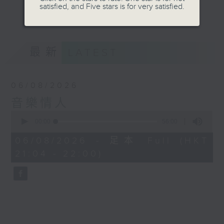
satisfied, and Five stars is for very satisfied.
音。
更多...
嚟到夜晚，唔好再執著過去嘅遺憾，亦唔好預支未來
嘅憂愁。
最新
LATEST
讓音符代替動作，讓歌詞代替說話。
06/08/2026
我係鄭子誠，
音樂情人
又或者你可以叫我做
0
seconds
00:00
56:00
音樂情人。
of
56
06/08/2026 - 足本 Full (HKT
minutes,
21:04 - 22:00)
0
seconds