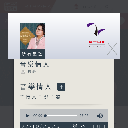
ENG
/
簡
×
全新 RTHK On The Go
取得
一手掌握 RTHK 電台、電視節目
X
所有集數
音樂情人
聯絡
音樂情人
主持人：鄭子誠
0
seconds
00:00
53:52
of
53
27/10/2025 - 足本 Full