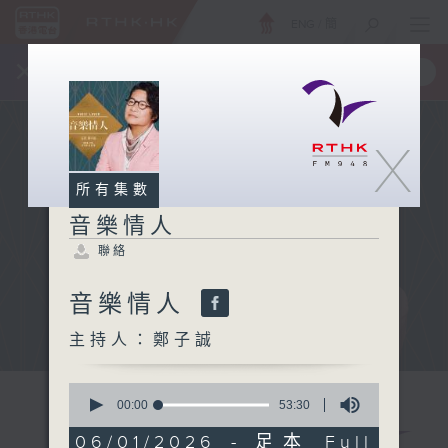
ENG
/
簡
×
全新 RTHK On The Go
取得
一手掌握 RTHK 電台、電視節目
X
所有集數
音樂情人
聯絡
音樂情人
主持人：鄭子誠
0
seconds
00:00
53:30
of
53
06/01/2026 - 足本 Full