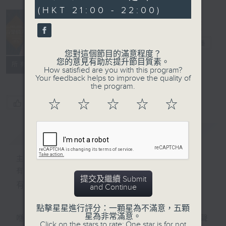
minutes,
(HKT 21:00 - 22:00)
30
seconds
音樂情人
電台直播
您對這個節目的滿意程度？
您的意見有助於提升節目質素。
聯絡
所有集數
How satisfied are you with this program?
Your feedback helps to improve the quality of
the program.
☆
☆
☆
☆
☆
您喜歡這個節目嗎?
簡介
GIST
主持人：鄭子誠
有時候，太多嘅說話，擠壓咗聆聽嘅空間。
提交及繼續 Submit
有時候，太多嘅動作，會令你失去咗安靜嘅能力。
and Continue
點擊星星進行評分：一顆星為不滿意，五顆
星為非常滿意。
喺日間，你穿越過重重嘅人群，接收四方八面嘅聲
Click on the stars to rate: One star is for not