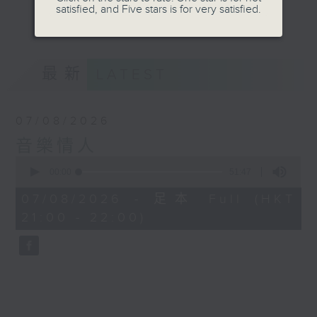
satisfied, and Five stars is for very satisfied.
音。
更多...
嚟到夜晚，唔好再執著過去嘅遺憾，亦唔好預支未來
嘅憂愁。
最新
LATEST
讓音符代替動作，讓歌詞代替說話。
07/08/2026
我係鄭子誠，
音樂情人
又或者你可以叫我做
0
seconds
00:00
51:47
音樂情人。
of
51
07/08/2026 - 足本 Full (HKT
minutes,
21:00 - 22:00)
47
seconds