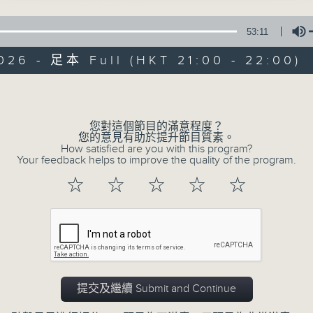
53:11
026 - 足本 Full (HKT 21:00 - 22:00)
Volume
您對這個節目的滿意程度？
音樂情人
您的意見有助於提升節目質素。
How satisfied are you with this program?
Your feedback helps to improve the quality of the program.
聯絡
所有集數
☆
☆
☆
☆
☆
您喜歡這個節目嗎?
主持人：鄭子誠
提交及繼續 Submit and Continue
有時候，太多嘅說話，擠壓咗聆聽嘅空間。