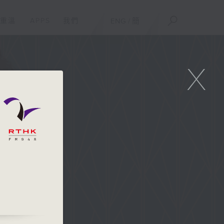
重溫
APPS
我們
ENG
/
簡
X