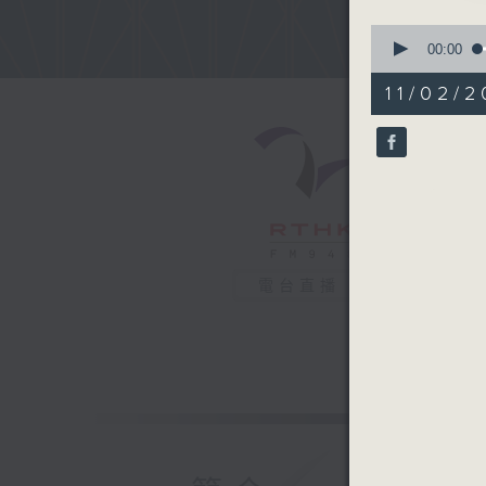
0
seconds
00:00
of
53
11/02/2
minutes,
11
seconds
90%
電台直播