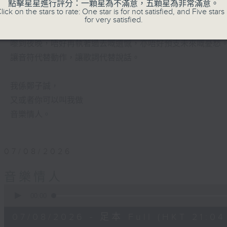
有時候，太多嘅動作，會令你失去咗安靜嘅能力。
點擊星星進行評分：一顆星為不滿意，五顆星為非常滿意。
lick on the stars to rate: One star is for not satisfied, and Five stars 
for very satisfied.
喺日間，你穿越過重重嘅人群，接收四方八面嘅聲音。
嚟到夜晚，唔好再執著過去嘅遺憾，亦唔好預支未來嘅憂愁
讓音符代替動作，讓歌詞代替說話。
我係鄭子誠，
又或者你可以叫我做
音樂情人。
07/08/2026
音樂情人
0
seconds
00:00
of
56
07/08/2026 - 足本 Full (HKT 21:04
minutes,