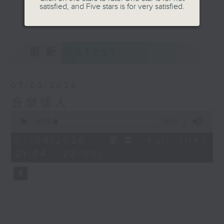
satisfied, and Five stars is for very satisfied.
音。
更多...
嚟到夜晚，唔好再執著過去嘅遺憾，亦唔好預支未來
嘅憂愁。
最新
LATEST
讓音符代替動作，讓歌詞代替說話。
07/08/2026
我係鄭子誠，
音樂情人
又或者你可以叫我做
0
seconds
00:00
56:00
音樂情人。
of
56
07/08/2026 - 足本 Full (HKT
minutes,
21:04 - 22:00)
0
seconds