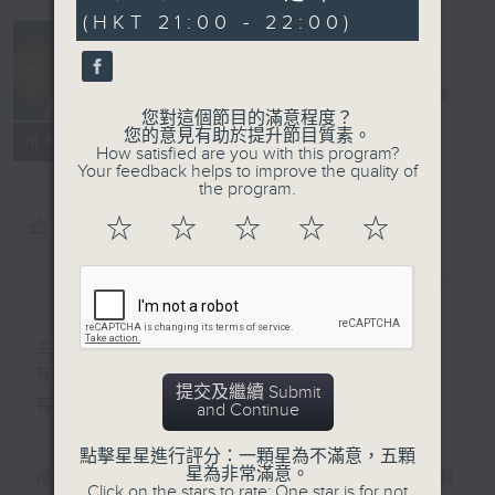
minutes,
(HKT 21:00 - 22:00)
48
seconds
音樂情人
電台直播
您對這個節目的滿意程度？
您的意見有助於提升節目質素。
聯絡
所有集數
How satisfied are you with this program?
Your feedback helps to improve the quality of
the program.
☆
☆
☆
☆
☆
您喜歡這個節目嗎?
簡介
GIST
主持人：鄭子誠
有時候，太多嘅說話，擠壓咗聆聽嘅空間。
提交及繼續 Submit
有時候，太多嘅動作，會令你失去咗安靜嘅能力。
and Continue
點擊星星進行評分：一顆星為不滿意，五顆
星為非常滿意。
喺日間，你穿越過重重嘅人群，接收四方八面嘅聲
Click on the stars to rate: One star is for not