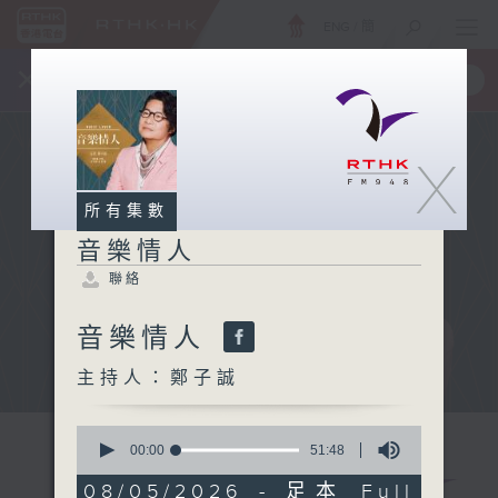
ENG
/
簡
×
全新 RTHK On The Go
取得
一手掌握 RTHK 電台、電視節目
X
所有集數
音樂情人
聯絡
音樂情人
主持人：鄭子誠
0
seconds
00:00
51:48
of
51
08/05/2026 - 足本 Full