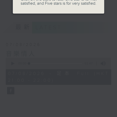
satisfied, and Five stars is for very satisfied.
音。
更多...
嚟到夜晚，唔好再執著過去嘅遺憾，亦唔好預支未來
嘅憂愁。
最新
LATEST
讓音符代替動作，讓歌詞代替說話。
07/08/2026
我係鄭子誠，
音樂情人
又或者你可以叫我做
0
seconds
00:00
51:47
音樂情人。
of
51
07/08/2026 - 足本 Full (HKT
minutes,
21:00 - 22:00)
47
seconds