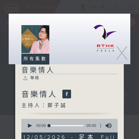
ENG
/
簡
×
全新 RTHK On The Go
取得
一手掌握 RTHK 電台、電視節目
X
所有集數
音樂情人
聯絡
音樂情人
主持人：鄭子誠
0
seconds
00:00
00:00
of
0
12/05/2026 - 足本 Full