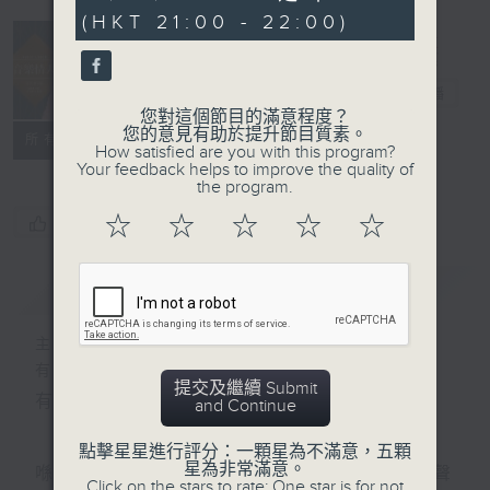
seconds
(HKT 21:00 - 22:00)
音樂情人
電台直播
您對這個節目的滿意程度？
您的意見有助於提升節目質素。
聯絡
所有集數
How satisfied are you with this program?
Your feedback helps to improve the quality of
the program.
☆
☆
☆
☆
☆
您喜歡這個節目嗎?
簡介
GIST
主持人：鄭子誠
有時候，太多嘅說話，擠壓咗聆聽嘅空間。
提交及繼續 Submit
有時候，太多嘅動作，會令你失去咗安靜嘅能力。
and Continue
點擊星星進行評分：一顆星為不滿意，五顆
星為非常滿意。
喺日間，你穿越過重重嘅人群，接收四方八面嘅聲
Click on the stars to rate: One star is for not