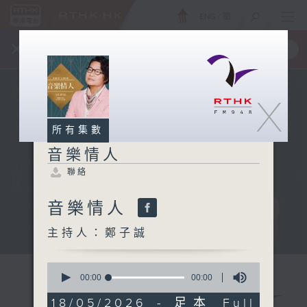
ENG
/
簡
×
全新 RTHK On The Go
取得
一手掌握 RTHK 電台、電視節目
X
所有集數
音樂情人
聯絡
音樂情人
主持人：鄭子誠
0
seconds
00:00
00:00
of
0
18/05/2026 - 足本 Full