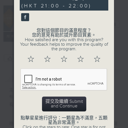
seconds
(HKT 21:00 - 22:00)
音樂情人
電台直播
您對這個節目的滿意程度？
您的意見有助於提升節目質素。
聯絡
所有集數
How satisfied are you with this program?
Your feedback helps to improve the quality of
the program.
☆
☆
☆
☆
☆
您喜歡這個節目嗎?
簡介
GIST
主持人：鄭子誠
有時候，太多嘅說話，擠壓咗聆聽嘅空間。
提交及繼續 Submit
有時候，太多嘅動作，會令你失去咗安靜嘅能力。
and Continue
點擊星星進行評分：一顆星為不滿意，五顆
星為非常滿意。
喺日間，你穿越過重重嘅人群，接收四方八面嘅聲
Click on the stars to rate: One star is for not