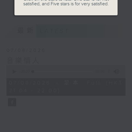
satisfied, and Five stars is for very satisfied.
音。
更多...
嚟到夜晚，唔好再執著過去嘅遺憾，亦唔好預支未來
嘅憂愁。
最新
LATEST
讓音符代替動作，讓歌詞代替說話。
07/08/2026
我係鄭子誠，
音樂情人
又或者你可以叫我做
0
seconds
00:00
56:00
音樂情人。
of
56
07/08/2026 - 足本 Full (HKT
minutes,
21:04 - 22:00)
0
seconds