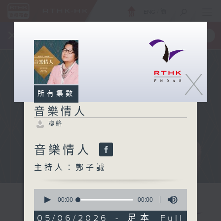
ENG
/
簡
×
全新 RTHK On The Go
取得
一手掌握 RTHK 電台、電視節目
X
所有集數
音樂情人
聯絡
音樂情人
主持人：鄭子誠
0
seconds
00:00
00:00
of
0
05/06/2026 - 足本 Full