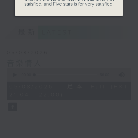
satisfied, and Five stars is for very satisfied.
音。
更多...
嚟到夜晚，唔好再執著過去嘅遺憾，亦唔好預支未來
嘅憂愁。
最新
LATEST
讓音符代替動作，讓歌詞代替說話。
05/08/2026
我係鄭子誠，
音樂情人
又或者你可以叫我做
0
seconds
00:00
56:00
音樂情人。
of
56
05/08/2026 - 足本 Full (HKT
minutes,
21:04 - 22:00)
0
seconds