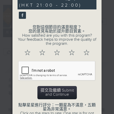
seconds
(HKT 21:00 - 22:00)
音樂情人
電台直播
您對這個節目的滿意程度？
您的意見有助於提升節目質素。
聯絡
所有集數
How satisfied are you with this program?
Your feedback helps to improve the quality of
the program.
☆
☆
☆
☆
☆
您喜歡這個節目嗎?
簡介
GIST
主持人：鄭子誠
有時候，太多嘅說話，擠壓咗聆聽嘅空間。
提交及繼續 Submit
有時候，太多嘅動作，會令你失去咗安靜嘅能力。
and Continue
點擊星星進行評分：一顆星為不滿意，五顆
星為非常滿意。
喺日間，你穿越過重重嘅人群，接收四方八面嘅聲
Click on the stars to rate: One star is for not