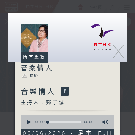
ENG
/
簡
×
全新 RTHK On The Go
取得
一手掌握 RTHK 電台、電視節目
X
所有集數
音樂情人
聯絡
音樂情人
主持人：鄭子誠
0
seconds
00:00
00:00
of
0
09/06/2026 - 足本 Full