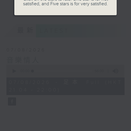
satisfied, and Five stars is for very satisfied.
音。
更多...
嚟到夜晚，唔好再執著過去嘅遺憾，亦唔好預支未來
嘅憂愁。
最新
LATEST
讓音符代替動作，讓歌詞代替說話。
07/08/2026
我係鄭子誠，
音樂情人
又或者你可以叫我做
0
seconds
00:00
56:00
音樂情人。
of
56
07/08/2026 - 足本 Full (HKT
minutes,
21:04 - 22:00)
0
seconds