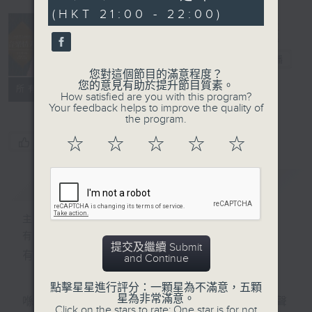
seconds
(HKT 21:00 - 22:00)
音樂情人
電台直播
您對這個節目的滿意程度？
您的意見有助於提升節目質素。
聯絡
所有集數
How satisfied are you with this program?
Your feedback helps to improve the quality of
the program.
☆
☆
☆
☆
☆
您喜歡這個節目嗎?
簡介
GIST
主持人：鄭子誠
有時候，太多嘅說話，擠壓咗聆聽嘅空間。
提交及繼續 Submit
有時候，太多嘅動作，會令你失去咗安靜嘅能力。
and Continue
點擊星星進行評分：一顆星為不滿意，五顆
星為非常滿意。
喺日間，你穿越過重重嘅人群，接收四方八面嘅聲
Click on the stars to rate: One star is for not