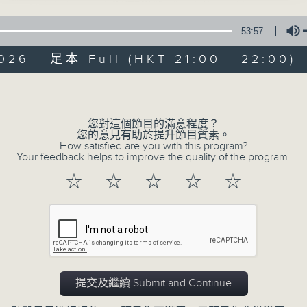
53:57
026 - 足本 Full (HKT 21:00 - 22:00)
Volume
您對這個節目的滿意程度？
音樂情人
您的意見有助於提升節目質素。
How satisfied are you with this program?
Your feedback helps to improve the quality of the program.
聯絡
所有集數
☆
☆
☆
☆
☆
您喜歡這個節目嗎?
主持人：鄭子誠
提交及繼續 Submit and Continue
有時候，太多嘅說話，擠壓咗聆聽嘅空間。