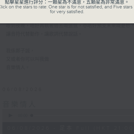
有時候，太多嘅動作，會令你失去咗安靜嘅能力。
點擊星星進行評分：一顆星為不滿意，五顆星為非常滿意。
lick on the stars to rate: One star is for not satisfied, and Five stars 
for very satisfied.
喺日間，你穿越過重重嘅人群，接收四方八面嘅聲音。
嚟到夜晚，唔好再執著過去嘅遺憾，亦唔好預支未來嘅憂愁
讓音符代替動作，讓歌詞代替說話。
我係鄭子誠，
又或者你可以叫我做
音樂情人。
06/08/2026
音樂情人
0
seconds
00:00
of
51
06/08/2026 - 足本 Full (HKT 21:00
minutes,