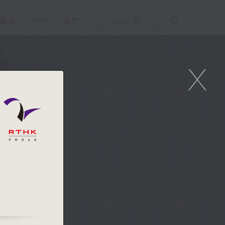
重溫
APPS
我們
ENG
/
簡
X