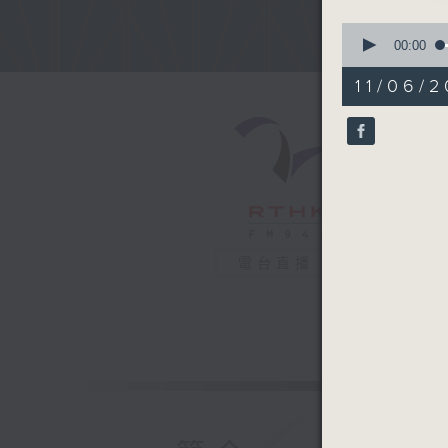
0
seconds
00:00
of
53
11/06/2
minutes,
57
seconds
90%
電台直播