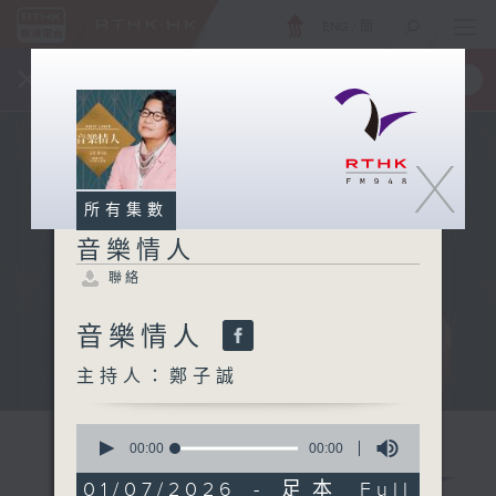
ENG
/
簡
×
全新 RTHK On The Go
取得
一手掌握 RTHK 電台、電視節目
X
所有集數
音樂情人
聯絡
音樂情人
主持人：鄭子誠
0
seconds
00:00
00:00
of
0
01/07/2026 - 足本 Full