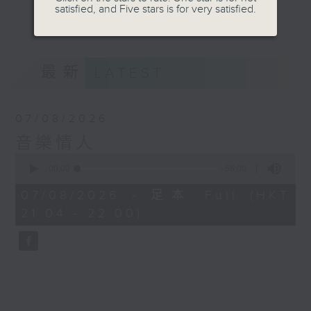
satisfied, and Five stars is for very satisfied.
音。
更多...
嚟到夜晚，唔好再執著過去嘅遺憾，亦唔好預支未來
嘅憂愁。
最新
LATEST
讓音符代替動作，讓歌詞代替說話。
07/08/2026
我係鄭子誠，
音樂情人
又或者你可以叫我做
0
seconds
00:00
56:00
音樂情人。
of
56
07/08/2026 - 足本 Full (HKT
minutes,
21:04 - 22:00)
0
seconds