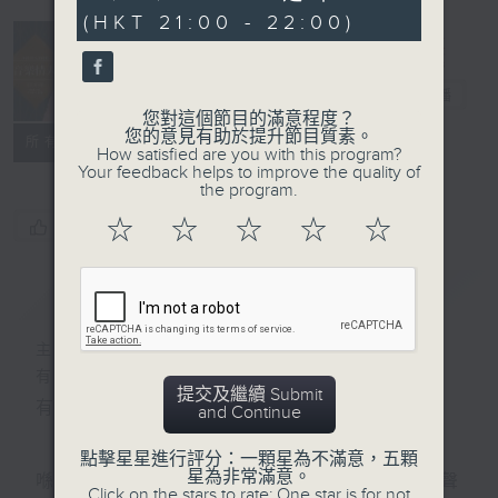
seconds
(HKT 21:00 - 22:00)
音樂情人
電台直播
您對這個節目的滿意程度？
您的意見有助於提升節目質素。
聯絡
所有集數
How satisfied are you with this program?
Your feedback helps to improve the quality of
the program.
☆
☆
☆
☆
☆
您喜歡這個節目嗎?
簡介
GIST
主持人：鄭子誠
有時候，太多嘅說話，擠壓咗聆聽嘅空間。
提交及繼續 Submit
有時候，太多嘅動作，會令你失去咗安靜嘅能力。
and Continue
點擊星星進行評分：一顆星為不滿意，五顆
星為非常滿意。
喺日間，你穿越過重重嘅人群，接收四方八面嘅聲
Click on the stars to rate: One star is for not