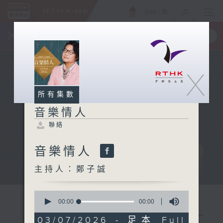
ENG
/
簡
×
全新 RTHK On The Go
取得
一手掌握 RTHK 電台、電視節目
X
所有集數
音樂情人
聯絡
音樂情人
主持人：鄭子誠
0
seconds
00:00
00:00
of
0
03/07/2026 - 足本 Full