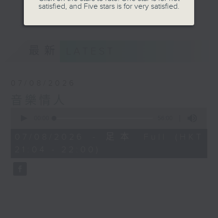
satisfied, and Five stars is for very satisfied.
音。
更多...
嚟到夜晚，唔好再執著過去嘅遺憾，亦唔好預支未來
嘅憂愁。
最新
LATEST
讓音符代替動作，讓歌詞代替說話。
07/08/2026
我係鄭子誠，
音樂情人
又或者你可以叫我做
0
seconds
00:00
56:00
音樂情人。
of
56
07/08/2026 - 足本 Full (HKT
minutes,
21:04 - 22:00)
0
seconds