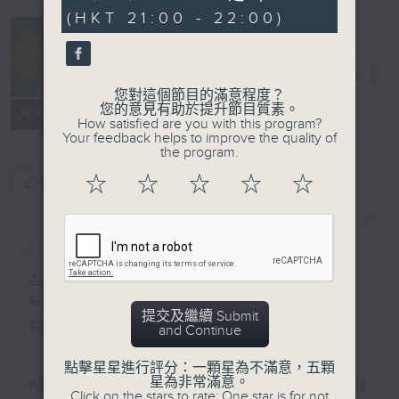
seconds
(HKT 21:00 - 22:00)
音樂情人
電台直播
您對這個節目的滿意程度？
您的意見有助於提升節目質素。
聯絡
所有集數
How satisfied are you with this program?
Your feedback helps to improve the quality of
the program.
☆
☆
☆
☆
☆
您喜歡這個節目嗎?
簡介
GIST
主持人：鄭子誠
有時候，太多嘅說話，擠壓咗聆聽嘅空間。
提交及繼續 Submit
有時候，太多嘅動作，會令你失去咗安靜嘅能力。
and Continue
點擊星星進行評分：一顆星為不滿意，五顆
星為非常滿意。
喺日間，你穿越過重重嘅人群，接收四方八面嘅聲
Click on the stars to rate: One star is for not