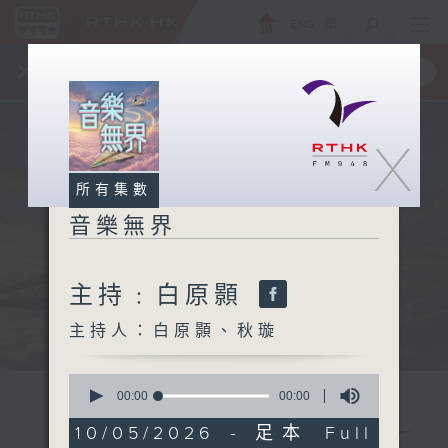
ENG
/
簡
×
全新 RTHK On The Go
取得
一手掌握 RTHK 電台、電視節目
X
所有集數
音樂無界
主持﹕白原顥
主持人：白原顥、秋璇
0
seconds
00:00
00:00
of
0
10/05/2026 - 足本 Full
seconds