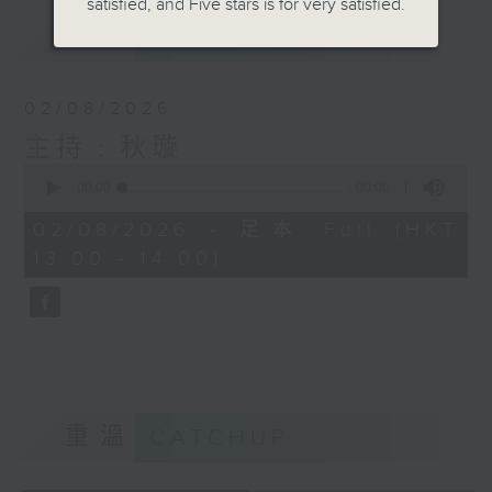
satisfied, and Five stars is for very satisfied.
最新
LATEST
02/08/2026
主持﹕秋璇
0
seconds
00:00
00:00
of
0
02/08/2026 - 足本 Full (HKT
seconds
13:00 - 14:00)
重溫
CATCHUP