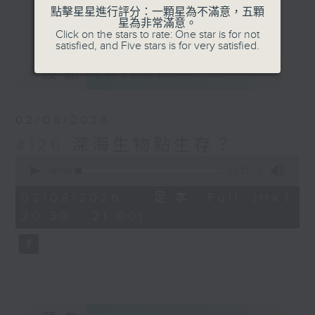
有沒有想過你家中毛孩，原來是一隻天才犬？
點擊星星進行評分：一顆星為不滿意，五顆
更多...
星為非常滿意。
每日沖一杯好飲的咖啡，原來都是科學實驗？
Click on the stars to rate: One star is for not
satisfied, and Five stars is for very satisfied.
從每道微小，認識闡述世界的科學定理；從生
最新
LATEST
活日常，找到蘊藏著的宇宙規律。用科學眼光
看生活，生活更廣；用科學眼光看世界，世界
更大。節目內容包羅科普知識、科學新知、科
02/08/2026
學家故事、延伸到STEAM學習；又會從流行
#126 深海生物點生存？
文化，如流行曲、電影、動漫，抽出當中的科
0
學元素，趣味學習。
seconds
00:00
23:27
of
23
02/08/2026 - 足本 Full (HKT
minutes,
20:30 - 21:00)
27
seconds