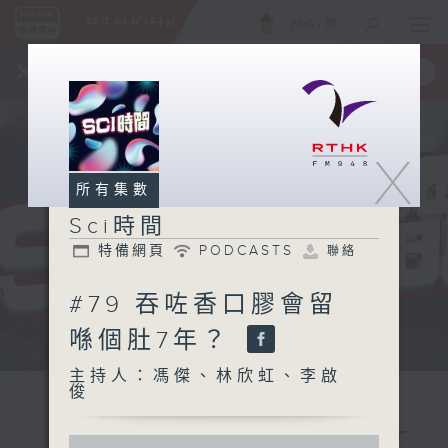
ENG
/
簡
×
全新 RTHK On The Go
取得
一手掌握 RTHK 電台、電視節目
X
所有集數
Sci時間
特備網頁
PODCASTS
聯絡
#79 吞咗香口膠會留
喺個肚7年？
用科學眼界 解釋你所有點解
主持人：馮傑、林欣虹、李啟
俊
0