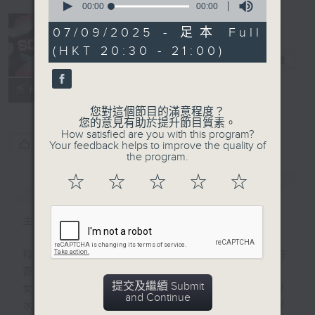
seconds
00:00
00:00
of
0
07/09/2025 - 足本 Full
seconds
(HKT 20:30 - 21:00)
Sci時間
電台直播
特備網頁
PODCASTS
聯絡
所有集數
您對這個節目的滿意程度？
您的意見有助於提升節目質素。
How satisfied are you with this program?
您喜歡這個節目嗎?
Your feedback helps to improve the quality of
the program.
☆
☆
☆
☆
☆
簡介
GIST
主持人：馮傑、林欣虹、李啟俊
科學包含知識、態度、涵養 …… 和無窮的好
奇和趣味。
提交及繼續 Submit
女生有另一個胃去食甜品，原來有科學根據？
and Continue
水是否濕滑，原來是科學家爭論不休的課題？