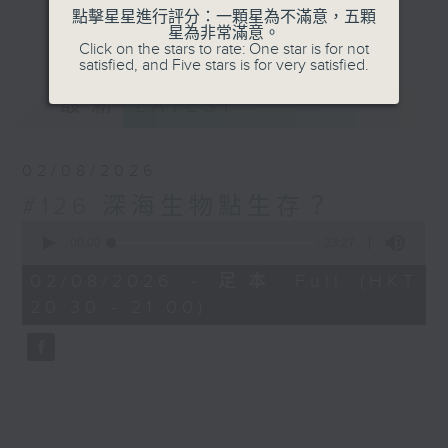
有沒有想過你家中毛孩，原來是一隻天才犬？
點擊星星進行評分：一顆星為不滿意，五顆
更多...
星為非常滿意。
每日沖一杯好飲的咖啡，原來都是科學實驗？
Click on the stars to rate: One star is for not
satisfied, and Five stars is for very satisfied.
從每道微小，認識闡述世界的科學定理；從生
最新
LATEST
活日常，找到蘊藏著的宇宙規律。用科學眼光
看生活，生活更廣；用科學眼光看世界，世界
更大。節目內容包羅科普知識、科學新知、科
02/08/2026
學家故事、延伸到STEAM學習；又會從流行
#126 深海生物點生存？
文化，如流行曲、電影、動漫，抽出當中的科
0
學元素，趣味學習。
seconds
00:00
23:27
of
23
02/08/2026 - 足本 Full (HKT
minutes,
20:30 - 21:00)
27
seconds