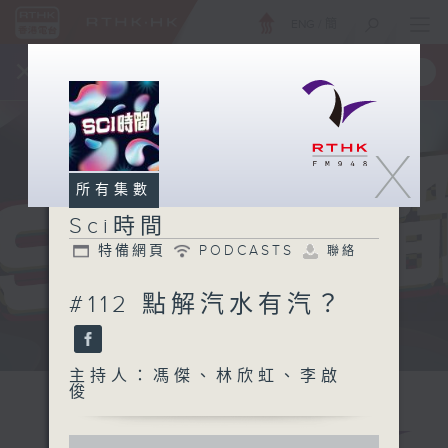
ENG
/
簡
×
全新 RTHK On The Go
取得
一手掌握 RTHK 電台、電視節目
X
所有集數
Sci時間
特備網頁
PODCASTS
聯絡
#112 點解汽水有汽？
用科學眼界 解釋你所有點解
主持人：馮傑、林欣虹、李啟
俊
0