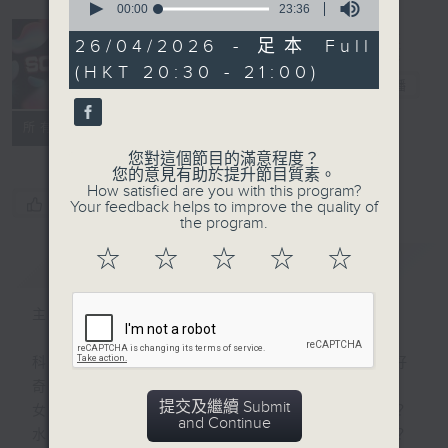
seconds
00:00
23:36
of
23
26/04/2026 - 足本 Full
minutes,
(HKT 20:30 - 21:00)
36
Sci時間
電台直播
seconds
特備網頁
PODCASTS
聯絡
所有集數
您對這個節目的滿意程度？
您的意見有助於提升節目質素。
How satisfied are you with this program?
您喜歡這個節目嗎?
Your feedback helps to improve the quality of
the program.
☆
☆
☆
☆
☆
簡介
GIST
主持人：馮傑、林欣虹、李啟俊
科學包含知識、態度、涵養 …… 和無窮的好
奇和趣味。
提交及繼續 Submit
女生有另一個胃去食甜品，原來有科學根據？
and Continue
水是否濕滑，原來是科學家爭論不休的課題？