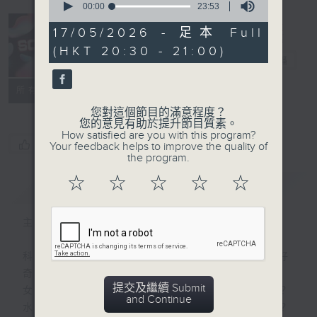
seconds
00:00
23:53
of
23
17/05/2026 - 足本 Full
minutes,
(HKT 20:30 - 21:00)
53
Sci時間
電台直播
seconds
特備網頁
PODCASTS
聯絡
所有集數
您對這個節目的滿意程度？
您的意見有助於提升節目質素。
How satisfied are you with this program?
您喜歡這個節目嗎?
Your feedback helps to improve the quality of
the program.
☆
☆
☆
☆
☆
簡介
GIST
主持人：馮傑、林欣虹、李啟俊
科學包含知識、態度、涵養 …… 和無窮的好
奇和趣味。
提交及繼續 Submit
女生有另一個胃去食甜品，原來有科學根據？
and Continue
水是否濕滑，原來是科學家爭論不休的課題？