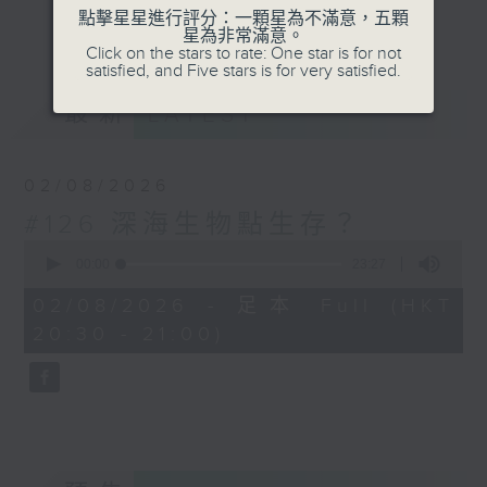
有沒有想過你家中毛孩，原來是一隻天才犬？
點擊星星進行評分：一顆星為不滿意，五顆
更多...
星為非常滿意。
每日沖一杯好飲的咖啡，原來都是科學實驗？
Click on the stars to rate: One star is for not
satisfied, and Five stars is for very satisfied.
從每道微小，認識闡述世界的科學定理；從生
最新
LATEST
活日常，找到蘊藏著的宇宙規律。用科學眼光
看生活，生活更廣；用科學眼光看世界，世界
更大。節目內容包羅科普知識、科學新知、科
02/08/2026
學家故事、延伸到STEAM學習；又會從流行
#126 深海生物點生存？
文化，如流行曲、電影、動漫，抽出當中的科
0
學元素，趣味學習。
seconds
00:00
23:27
of
23
02/08/2026 - 足本 Full (HKT
minutes,
20:30 - 21:00)
27
seconds