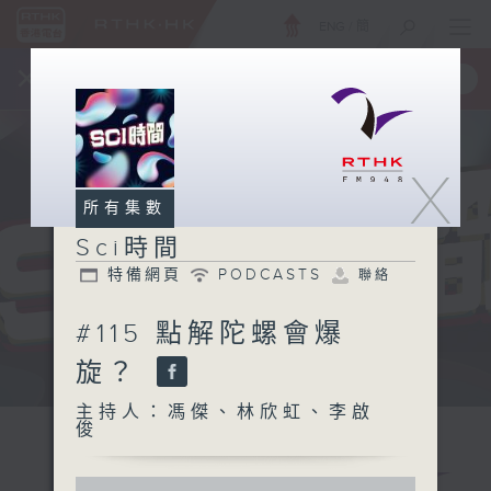
ENG
/
簡
×
全新 RTHK On The Go
取得
一手掌握 RTHK 電台、電視節目
X
所有集數
Sci時間
特備網頁
PODCASTS
聯絡
#115 點解陀螺會爆
旋？
用科學眼界 解釋你所有點解
主持人：馮傑、林欣虹、李啟
俊
0