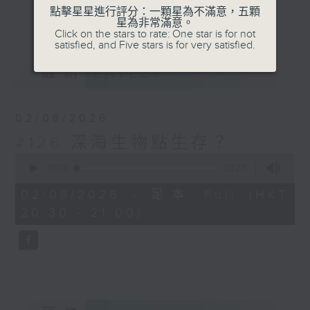
有沒有想過你家中毛孩，原來是一隻天才犬？
點擊星星進行評分：一顆星為不滿意，五顆
更多...
星為非常滿意。
每日沖一杯好飲的咖啡，原來都是科學實驗？
Click on the stars to rate: One star is for not
satisfied, and Five stars is for very satisfied.
從每道微小，認識闡述世界的科學定理；從生
最新
LATEST
活日常，找到蘊藏著的宇宙規律。用科學眼光
看生活，生活更廣；用科學眼光看世界，世界
更大。節目內容包羅科普知識、科學新知、科
02/08/2026
學家故事、延伸到STEAM學習；又會從流行
#126 深海生物點生存？
文化，如流行曲、電影、動漫，抽出當中的科
0
學元素，趣味學習。
seconds
00:00
23:27
of
23
02/08/2026 - 足本 Full (HKT
minutes,
20:30 - 21:00)
27
seconds