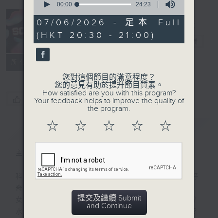
seconds
00:00
24:23
of
24
07/06/2026 - 足本 Full
minutes,
(HKT 20:30 - 21:00)
23
Sci時間
電台直播
seconds
特備網頁
PODCASTS
聯絡
所有集數
您對這個節目的滿意程度？
您的意見有助於提升節目質素。
How satisfied are you with this program?
您喜歡這個節目嗎?
Your feedback helps to improve the quality of
the program.
☆
☆
☆
☆
☆
簡介
GIST
主持人：馮傑、林欣虹、李啟俊
科學包含知識、態度、涵養 …… 和無窮的好
奇和趣味。
提交及繼續 Submit
女生有另一個胃去食甜品，原來有科學根據？
and Continue
水是否濕滑，原來是科學家爭論不休的課題？