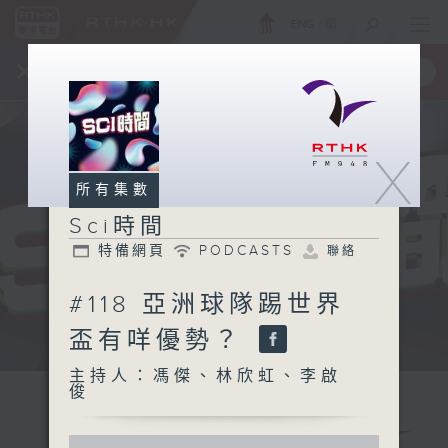
ENG
/
簡
×
全新 RTHK On The Go
取得
一手掌握 RTHK 電台、電視節目
X
所有集數
Sci時間
特備網頁
PODCASTS
聯絡
#118 亞洲球隊踢世界
盃有咩優勢？
用科學眼界 解釋你所有點解
主持人：馮傑、林欣虹、李啟
俊
0