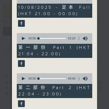
of
2
10/08/2025 - 足本 Full
hours,
(HKT 21:00 - 00:00)
35
2000 靚歌再
minutes,
重聚
電台直播
58
seconds
聯絡
所有集數
0
seconds
00:00
53:20
of
53
第一部份 Part 1 (HKT
您喜歡這個節目嗎?
minutes,
21:04 - 22:00)
20
seconds
簡介
GIST
0
主持人：區瑞強
seconds
00:00
49:40
以舊歌為主，間中邀請嘉賓，共享以往美妙難忘
of
49
第二部份 Part 2 (HKT
時刻；興之所致，又會用結他、鋼琴伴奏，邊談
minutes,
22:04 - 23:00)
邊唱， 一齊分享。
40
seconds