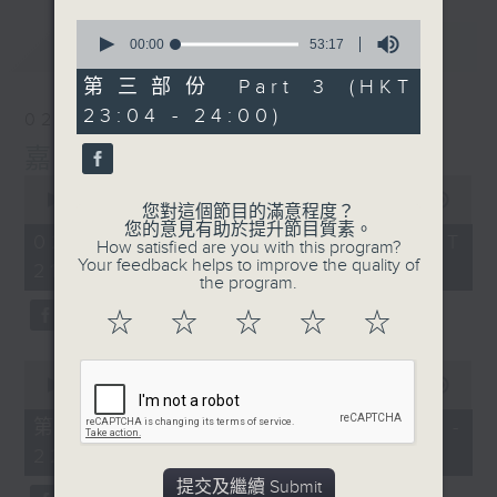
0
最新
LATEST
seconds
00:00
53:17
of
53
第三部份 Part 3 (HKT
minutes,
23:04 - 24:00)
17
02/08/2026
seconds
嘉賓﹕李偉
0
seconds
00:00
2:41:41
您對這個節目的滿意程度？
of
您的意見有助於提升節目質素。
2
02/08/2026 - 足本 Full (HKT
How satisfied are you with this program?
hours,
Your feedback helps to improve the quality of
21:00 - 00:00)
41
the program.
minutes,
41
☆
☆
☆
☆
☆
seconds
0
seconds
00:00
54:10
of
54
第一部份 Part 1 (HKT 21:04 -
minutes,
22:00)
10
seconds
提交及繼續 Submit