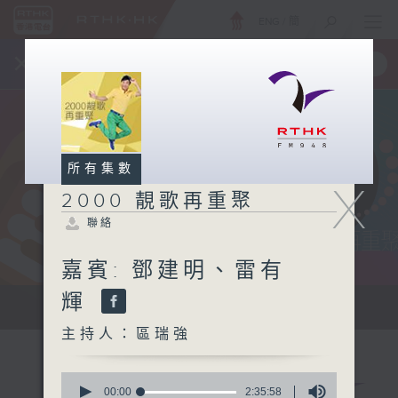
ENG
/
簡
×
全新 RTHK On The Go
取得
一手掌握 RTHK 電台、電視節目
所有集數
X
2000 靚歌再重聚
聯絡
嘉賓: 鄧建明、雷有
輝
...
主持人：區瑞強
0
seconds
00:00
2:35:58