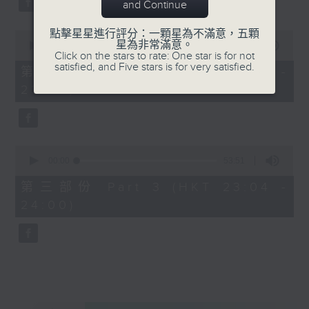
and Continue
點擊星星進行評分：一顆星為不滿意，五顆
0
星為非常滿意。
seconds
00:00
53:59
Click on the stars to rate: One star is for not
of
satisfied, and Five stars is for very satisfied.
53
第二部份 Part 2 (HKT 22:04 -
minutes,
23:00)
59
seconds
0
seconds
00:00
53:51
of
53
第三部份 Part 3 (HKT 23:04 -
minutes,
24:00)
51
seconds