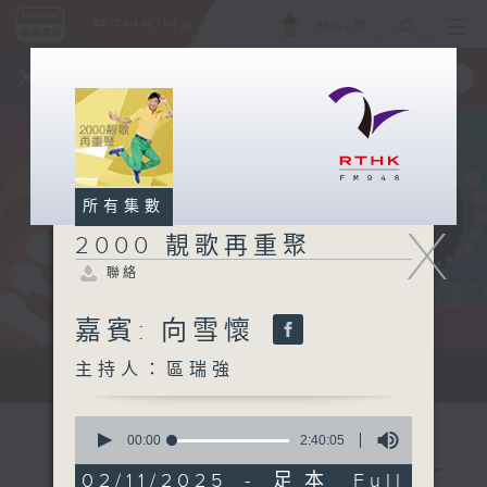
ENG
/
簡
×
全新 RTHK On The Go
取得
一手掌握 RTHK 電台、電視節目
所有集數
X
2000 靚歌再重聚
聯絡
嘉賓: 向雪懷
主持人：區瑞強
...
0
seconds
00:00
2:40:05
of
2
02/11/2025 - 足本 Full