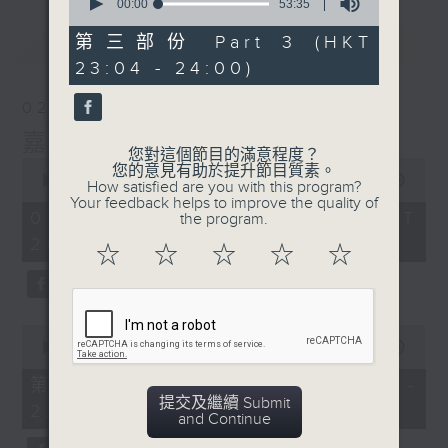
seconds
00:00
53:35
of
53
最新
LATEST
第三部份 Part 3 (HKT
minutes,
23:04 - 24:00)
35
seconds
02/08/2026
嘉賓﹕李偉
您對這個節目的滿意程度？
0
您的意見有助於提升節目質素。
seconds
00:00
2:41:41
How satisfied are you with this program?
of
Your feedback helps to improve the quality of
2
02/08/2026 - 足本 Full (HKT
the program.
hours,
21:00 - 00:00)
41
☆
☆
☆
☆
☆
minutes,
41
seconds
0
seconds
00:00
54:10
of
54
第一部份 Part 1 (HKT 21:04 -
minutes,
提交及繼續 Submit
22:00)
10
and Continue
seconds