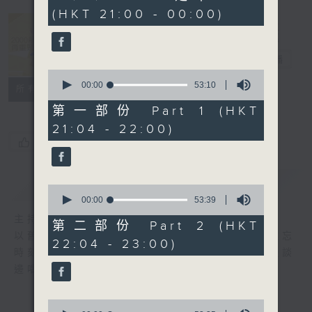
hours,
(HKT 21:00 - 00:00)
40
minutes,
5
2000 靚歌再
seconds
重聚
電台直播
0
seconds
00:00
53:10
聯絡
所有集數
of
53
第一部份 Part 1 (HKT
minutes,
21:04 - 22:00)
10
seconds
您喜歡這個節目嗎?
簡介
GIST
0
seconds
00:00
53:39
of
主持人：區瑞強
53
第二部份 Part 2 (HKT
minutes,
以舊歌為主，間中邀請嘉賓，共享以往美妙難忘
22:04 - 23:00)
39
時刻；興之所致，又會用結他、鋼琴伴奏，邊談
seconds
邊唱， 一齊分享。
0