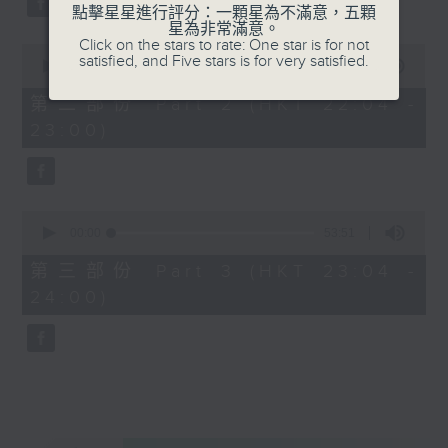
點擊星星進行評分：一顆星為不滿意，五顆
星為非常滿意。
Click on the stars to rate: One star is for not
0
satisfied, and Five stars is for very satisfied.
seconds
00:00
53:59
of
53
第二部份 Part 2 (HKT 22:04 -
minutes,
23:00)
59
seconds
0
seconds
00:00
53:51
of
53
第三部份 Part 3 (HKT 23:04 -
minutes,
24:00)
51
seconds