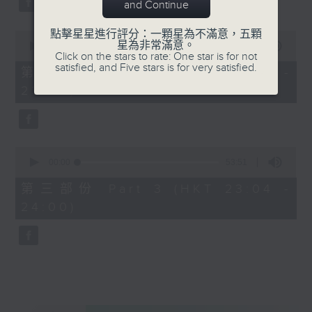
and Continue
點擊星星進行評分：一顆星為不滿意，五顆
0
星為非常滿意。
seconds
00:00
53:59
Click on the stars to rate: One star is for not
of
satisfied, and Five stars is for very satisfied.
53
第二部份 Part 2 (HKT 22:04 -
minutes,
23:00)
59
seconds
0
seconds
00:00
53:51
of
53
第三部份 Part 3 (HKT 23:04 -
minutes,
24:00)
51
seconds