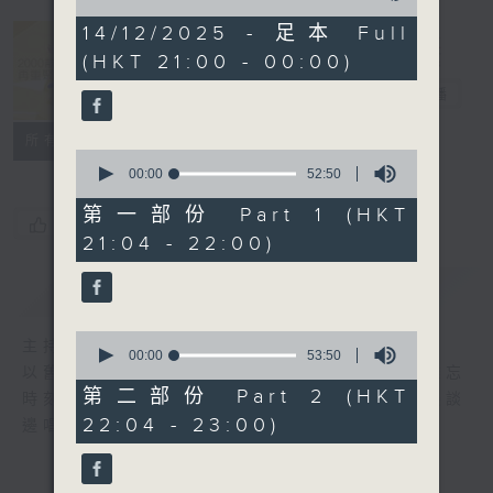
of
2
14/12/2025 - 足本 Full
hours,
(HKT 21:00 - 00:00)
39
2000 靚歌再
minutes,
重聚
電台直播
35
seconds
聯絡
所有集數
0
seconds
00:00
52:50
of
52
第一部份 Part 1 (HKT
您喜歡這個節目嗎?
minutes,
21:04 - 22:00)
50
seconds
簡介
GIST
0
主持人：區瑞強
seconds
00:00
53:50
以舊歌為主，間中邀請嘉賓，共享以往美妙難忘
of
53
第二部份 Part 2 (HKT
時刻；興之所致，又會用結他、鋼琴伴奏，邊談
minutes,
22:04 - 23:00)
邊唱， 一齊分享。
50
seconds