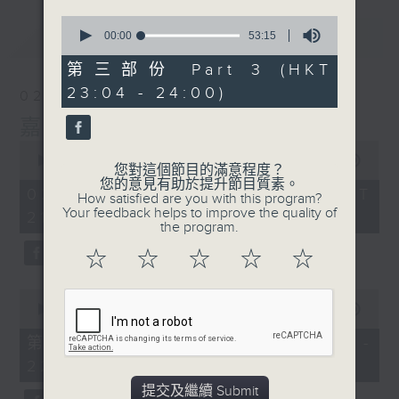
0
最新
LATEST
seconds
00:00
53:15
of
53
第三部份 Part 3 (HKT
minutes,
23:04 - 24:00)
15
02/08/2026
seconds
嘉賓﹕李偉
0
seconds
00:00
2:41:41
您對這個節目的滿意程度？
of
您的意見有助於提升節目質素。
2
02/08/2026 - 足本 Full (HKT
How satisfied are you with this program?
hours,
Your feedback helps to improve the quality of
21:00 - 00:00)
41
the program.
minutes,
41
☆
☆
☆
☆
☆
seconds
0
seconds
00:00
54:10
of
54
第一部份 Part 1 (HKT 21:04 -
minutes,
22:00)
10
seconds
提交及繼續 Submit