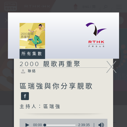
ENG
/
簡
×
全新 RTHK On The Go
取得
一手掌握 RTHK 電台、電視節目
所有集數
X
2000 靚歌再重聚
聯絡
區瑞強與你分享靚歌
...
主持人：區瑞強
0
seconds
00:00
2:39:35