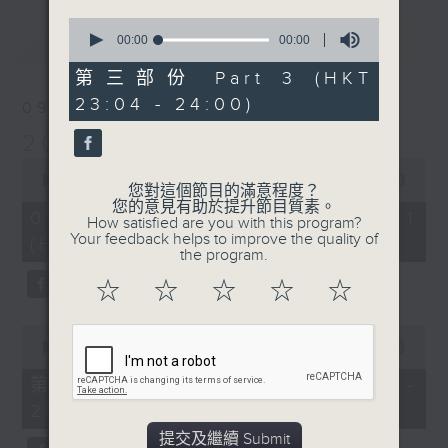
0
最新
LATEST
seconds
00:00
00:00
of
0
第三部份 Part 3 (HKT
seconds
23:04 - 24:00)
09/08/2026
2000 靚歌再重聚
0
seconds
00:00
00:00
您對這個節目的滿意程度？
of
您的意見有助於提升節目質素。
0
09/08/2026 - 第一部份 Part 1
How satisfied are you with this program?
seconds
Your feedback helps to improve the quality of
(HKT 21:04 - 22:00)
the program.
☆
☆
☆
☆
☆
0
seconds
00:00
00:00
of
0
第二部份 Part 2 (HKT 22:04 -
seconds
23:00)
提交及繼續 Submit