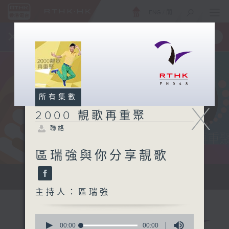
ENG
/
簡
×
全新 RTHK On The Go
取得
一手掌握 RTHK 電台、電視節目
所有集數
X
2000 靚歌再重聚
聯絡
區瑞強與你分享靚歌
...
主持人：區瑞強
0
seconds
00:00
00:00