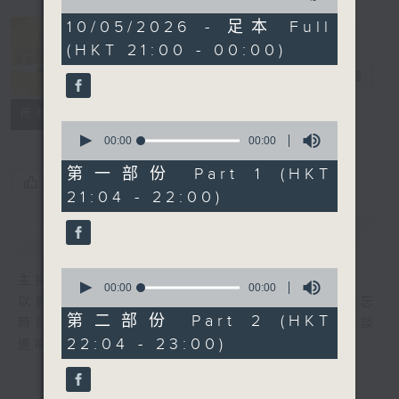
of
0
10/05/2026 - 足本 Full
seconds
(HKT 21:00 - 00:00)
2000 靚歌再
重聚
電台直播
聯絡
所有集數
0
seconds
00:00
00:00
of
0
第一部份 Part 1 (HKT
您喜歡這個節目嗎?
seconds
21:04 - 22:00)
簡介
GIST
0
主持人：區瑞強
seconds
00:00
00:00
以舊歌為主，間中邀請嘉賓，共享以往美妙難忘
of
0
第二部份 Part 2 (HKT
時刻；興之所致，又會用結他、鋼琴伴奏，邊談
seconds
22:04 - 23:00)
邊唱， 一齊分享。