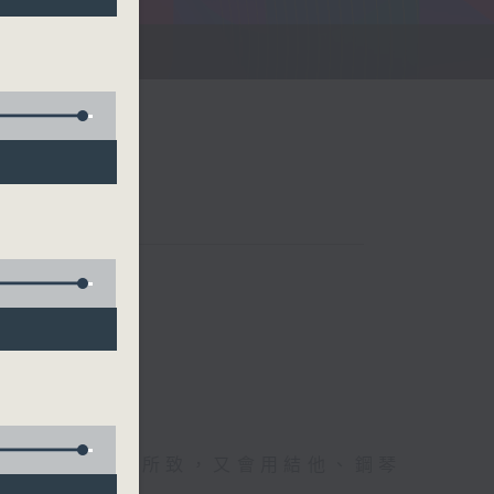
刻
難忘時刻；興之所致，又會用結他、鋼琴