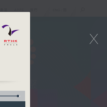
重溫
APPS
我們
ENG
/
簡
X