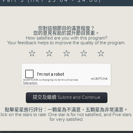
art 3 (HKT 23:04 - 24:00)
伴奏，邊談邊唱， 一齊分享。
Volume
您對這個節目的滿意程度？
您的意見有助於提升節目質素。
How satisfied are you with this program?
Your feedback helps to improve the quality of the program.
02/08/2026
☆
☆
☆
☆
☆
嘉賓﹕李偉
0
seconds
00:00
of
2
02/08/2026 - 足本 Full (HKT 21:00
hours,
41
提交及繼續 Submit and Continue
minutes,
41
點擊星星進行評分：一顆星為不滿意，五顆星為非常滿意。
seconds
Volume
lick on the stars to rate: One star is for not satisfied, and Five stars 
90%
0
for very satisfied.
seconds
00:00
of
54