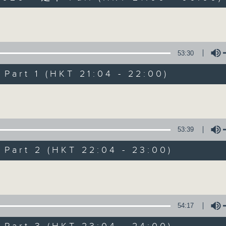
以舊歌為主，間中邀請嘉賓，共享以往美妙難忘時
Volume
53:30
art 1 (HKT 21:04 - 22:00)
Volume
2000 靚歌再重聚
聯絡
所有集數
53:39
art 2 (HKT 22:04 - 23:00)
您喜歡這個節目嗎?
Volume
主持人：區瑞強
54:17
以舊歌為主，間中邀請嘉賓，共享以往美妙