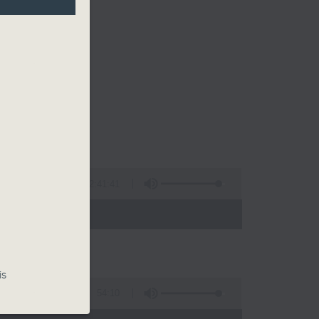
2:41:41
 - 00:00)
is
54:10