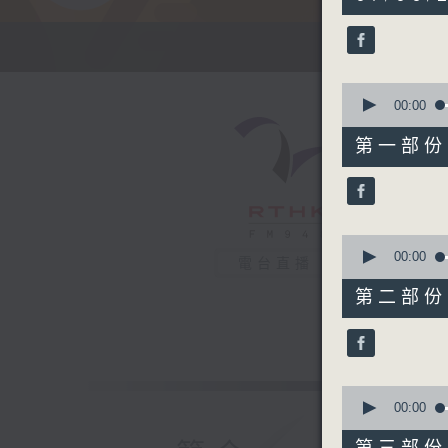
hours,
41
minutes,
7
seconds
90%
0
seconds
00:00
of
53
第一部份 P
minutes,
30
seconds
90%
0
seconds
00:00
電台直播
of
53
第二部份 P
minutes,
39
seconds
90%
0
seconds
00:00
of
54