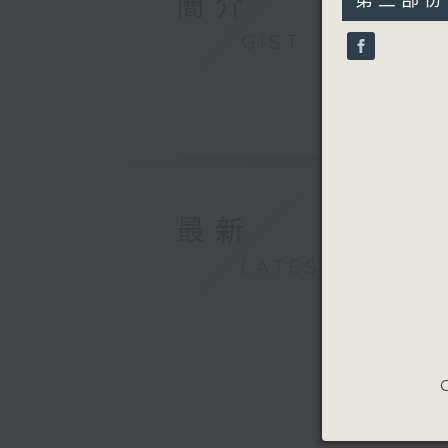
簡介
第三部份 P
minutes,
17
GIST
seconds
90%
最新
LATEST
C