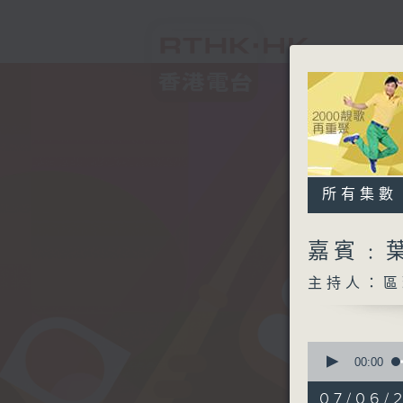
所有集數
嘉賓﹕
主持人：區
0
seconds
00:00
of
2
07/06/