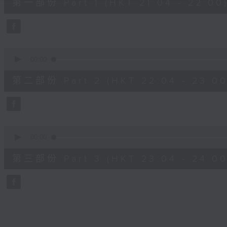
第一部份 Part 1 (HKT 21:04 - 22:00
minutes,
10
seconds
Volume
90%
0
seconds
00:00
of
53
第二部份 Part 2 (HKT 22:04 - 23:00
minutes,
59
seconds
Volume
90%
0
seconds
00:00
of
53
第三部份 Part 3 (HKT 23:04 - 24:00
minutes,
51
seconds
Volume
90%