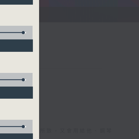
刻
難忘時刻；興之所致，又會用結他、鋼琴