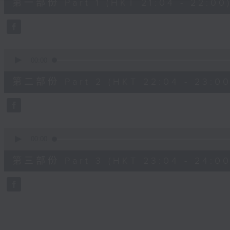
第一部份 Part 1 (HKT 21:04 - 22:00
minutes,
10
seconds
Volume
90%
0
seconds
00:00
of
53
第二部份 Part 2 (HKT 22:04 - 23:00
minutes,
59
seconds
Volume
90%
0
seconds
00:00
of
53
第三部份 Part 3 (HKT 23:04 - 24:00
minutes,
51
seconds
Volume
90%