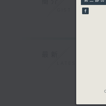
簡介
第三部份 P
minutes,
19
GIST
seconds
90%
最新
LATEST
C