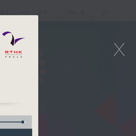
重溫
APPS
我們
ENG
/
簡
X