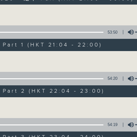
以舊歌為主，間中邀請嘉賓，共享以往美妙難忘時
Volume
53:50
art 1 (HKT 21:04 - 22:00)
Volume
2000 靚歌再重聚
聯絡
所有集數
54:20
art 2 (HKT 22:04 - 23:00)
您喜歡這個節目嗎?
Volume
主持人：區瑞強
54:19
以舊歌為主，間中邀請嘉賓，共享以往美妙