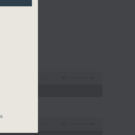
2:41:41
 - 00:00)
is
54:10