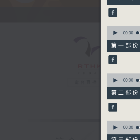
hours,
42
minutes,
9
seconds
90%
0
seconds
00:00
of
53
第一部份 P
minutes,
50
seconds
90%
0
seconds
00:00
電台直播
of
54
第二部份 P
minutes,
20
seconds
90%
0
seconds
00:00
of
54