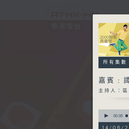
所有集數
嘉賓﹕
主持人：區
0
seconds
00:00
of
2
14/06/