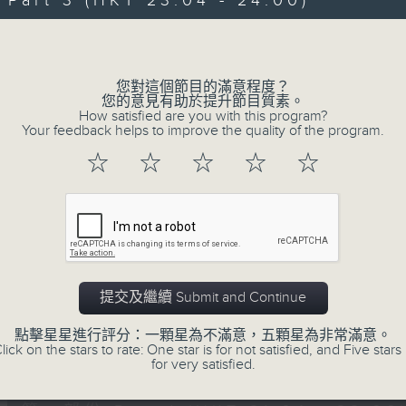
art 3 (HKT 23:04 - 24:00)
伴奏，邊談邊唱， 一齊分享。
Volume
您對這個節目的滿意程度？
您的意見有助於提升節目質素。
How satisfied are you with this program?
Your feedback helps to improve the quality of the program.
02/08/2026
☆
☆
☆
☆
☆
嘉賓﹕李偉
0
seconds
00:00
of
2
02/08/2026 - 足本 Full (HKT 21:00
hours,
41
提交及繼續 Submit and Continue
minutes,
41
點擊星星進行評分：一顆星為不滿意，五顆星為非常滿意。
seconds
Volume
lick on the stars to rate: One star is for not satisfied, and Five stars 
90%
0
for very satisfied.
seconds
00:00
of
54