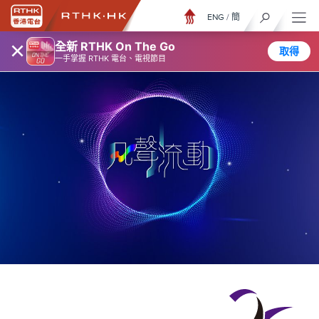
ENG
/
簡
×
全新 RTHK On The Go
取得
一手掌握 RTHK 電台、電視節目