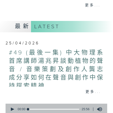
聲音，正是關乎能量、頻率、共振。它是科技
更多...
和工程。由麥克風到擴音器，由錄音室到音樂
廳，聲學的研究和運用，如何讓聲音還原甚至
昇華？
最新
LATEST
聲音，也是藝術，甚至具治療的功能。
25/04/2026
節目由香港科技大學夏利萊博士物理學助理教
授傅凱駿主持，以聲音的科學與美學為主題，
#49 (最後一集) 中大物理系
從既學術又生活化的層面切入，打開聲音世界
首席講師湯兆昇談動植物的聲
的奧秘 。
音 / 音樂策劃及創作人龔志
#香港電台文教組
成分享如何在聲音與創作中保
持探索精神
更多...
今集《凡聲流動》來到最後一集，今集主持
傅凱駿和香港中文大學物理系首席講師湯兆
0
昇帶大家走進聲音與動植物之間的奇妙關
seconds
00:00
25:56
係。原來，聲音不只屬於人類，也深深影響