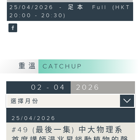
of
25
著鳥類、鯨魚、大象，甚至植物的生長與反
25/04/2026 - 足本 Full (HKT
minutes,
應。小鳥會因為城市噪音而改變叫聲，鯨魚
20:00 - 20:30)
56
seconds
可能因船隻低頻聲而難以溝通，植物亦可能
因外界震動而作出回應，這些看似遙遠的現
象，其實都和我們的日常生活息息相關。
節目中，湯博士以輕鬆有趣的例子，帶出一
個又一個冷知識，讓觀眾重新理解「聲音」
不只是耳朵聽到的東西，更是一種看不見、
重溫
CATCHUP
卻無處不在的能量。
到了聲音美學環節，龔志成則從藝術角度出
02 - 04
2026
發，分享如何在聲音與創作中保持探索精
神，並提醒大家：傳統值得尊重，但更重要
的是繼續發展與突破。
25/04/2026
#49 (最後一集) 中大物理系