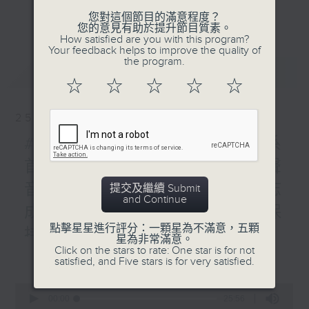
聲音，正是關乎能量、頻率、共振。它是科技
和平共處，宛如一場無聲的宇
更多...
您對這個節目的滿意程度？
和工程。由麥克風到擴音器，由錄音室到音樂
宙交響樂。科學家如何將深邃
您的意見有助於提升節目質素。
How satisfied are you with this program?
廳，聲學的研究和運用，如何讓聲音還原甚至
的星際數據轉化為「可聽見」
Your feedback helps to improve the quality of
昇華？
的聲音？太空人又如何挑戰失
the program.
最新
LATEST
重環境，在宇宙中奏響音樂的
☆
☆
☆
☆
☆
聲音，也是藝術，甚至具治療的功能。
華麗篇章？
25/04/2026
節目由香港科技大學夏利萊博士物理學助理教
宇宙律動原來和音樂中一樣，
授傅凱駿主持，以聲音的科學與美學為主題，
#49 (最後一集) 中大物理系
藏著動人意義。
從既學術又生活化的層面切入，打開聲音世界
首席講師湯兆昇談動植物的聲
的奧秘 。
音 / 音樂策劃及創作人龔志
提交及繼續 Submit
and Continue
#香港電台文教組
成分享如何在聲音與創作中保
點擊星星進行評分：一顆星為不滿意，五顆
持探索精神
星為非常滿意。
Click on the stars to rate: One star is for not
更多...
今集《凡聲流動》來到最後一集，今集主持
satisfied, and Five stars is for very satisfied.
傅凱駿和香港中文大學物理系首席講師湯兆
0
昇帶大家走進聲音與動植物之間的奇妙關
seconds
00:00
25:56
係。原來，聲音不只屬於人類，也深深影響