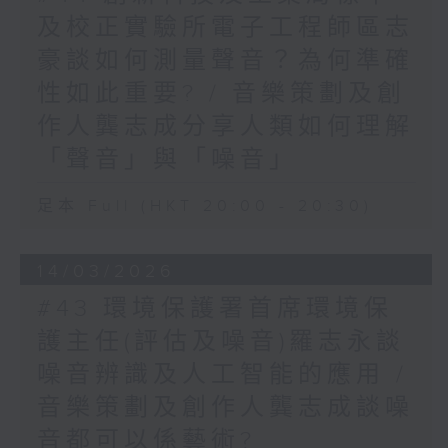
及校正實驗所電子工程師區志
豪談如何測量聲音？為何準確
性如此重要? / 音樂策劃及創
作人龔志成分享人類如何理解
「聲音」與「噪音」
足本 Full (HKT 20:00 - 20:30)
14/03/2026
#43 環境保護署首席環境保
護主任(評估及噪音)羅志永談
噪音辨識及人工智能的應用 /
音樂策劃及創作人龔志成談噪
音都可以係藝術?