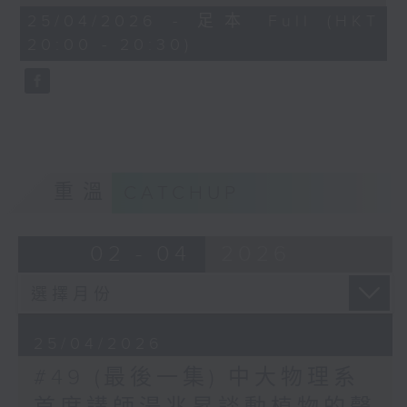
of
25
著鳥類、鯨魚、大象，甚至植物的生長與反
25/04/2026 - 足本 Full (HKT
minutes,
應。小鳥會因為城市噪音而改變叫聲，鯨魚
20:00 - 20:30)
56
seconds
可能因船隻低頻聲而難以溝通，植物亦可能
因外界震動而作出回應，這些看似遙遠的現
象，其實都和我們的日常生活息息相關。
節目中，湯博士以輕鬆有趣的例子，帶出一
個又一個冷知識，讓觀眾重新理解「聲音」
不只是耳朵聽到的東西，更是一種看不見、
重溫
CATCHUP
卻無處不在的能量。
到了聲音美學環節，龔志成則從藝術角度出
02 - 04
2026
發，分享如何在聲音與創作中保持探索精
神，並提醒大家：傳統值得尊重，但更重要
的是繼續發展與突破。
25/04/2026
#49 (最後一集) 中大物理系