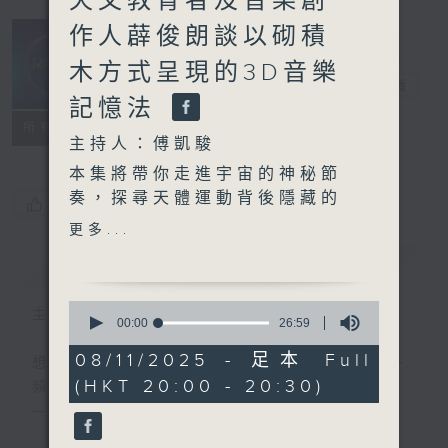
天文教育者及音樂創
作人薜俊朗談以砌積
木方式呈現的3D音樂
凡聲流動
電台直播
記憶法
聯絡
所有集數
主持人：傅凱駿
本集將帶你走進宇宙的神秘節
奏，探尋天體運動背後隱藏的
您喜歡這個節目嗎?
週期魔法。主持人傅凱駿與香
更多...
港太空館一級助理館長（公眾
簡介
GIST
節目）張頴珊攜手揭開地球自
轉、公轉，到木星與土星漫長
0
主持人：傅凱駿
軌道的秘密，並解碼月球總是
seconds
00:00
26:59
of
以同一面朝向地球的奇妙現
26
08/11/2025 - 足本 Full
想要了解宇宙的真理，就得開始思考和能量、
象。
minutes,
(HKT 20:00 - 20:30)
頻率、共振有關的一切
59
seconds
— 尼古拉·特斯拉 (Nikola Tesla)
你會發現，宇宙中的軌道共振
彷彿天籟之音，守護著行星的