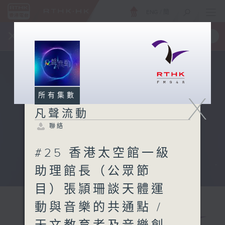
ENG
/
簡
×
全新 RTHK On The Go
取得
一手掌握 RTHK 電台、電視節目
所有集數
X
凡聲流動
聯絡
#25 香港太空館一級
助理館長（公眾節
目）張頴珊談天體運
動與音樂的共通點 /