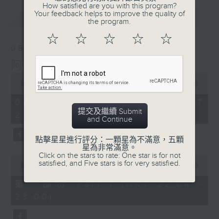
How satisfied are you with this program?
Your feedback helps to improve the quality of
最新
LATEST
the program.
☆
☆
☆
☆
☆
08/08/2026
阿郎戀曲
0
seconds
00:00
00:00
of
0
08/08/2026 - 足本 Full (HKT
seconds
提交及繼續 Submit
22:00 - 00:00)
and Continue
點擊星星進行評分：一顆星為不滿意，五顆
星為非常滿意。
Click on the stars to rate: One star is for not
0
satisfied, and Five stars is for very satisfied.
seconds
00:00
00:00
of
0
第一部份 Part 1 (HKT 22:04 -
seconds
23:00)