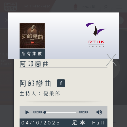
ENG
/
簡
×
全新 RTHK On The Go
取得
一手掌握 RTHK 電台、電視節目
X
所有集數
阿郎戀曲
阿郎戀曲
主持人：倪秉郎
0
seconds
00:00
00:00
of
0
04/10/2025 - 足本 Full
seconds