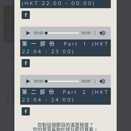
(HKT 22:00 - 00:00)
阿郎戀曲
電台直播
0
seconds
00:00
00:00
所有集數
of
0
第一部份 Part 1 (HKT
seconds
22:04 - 23:00)
您喜歡這個節目嗎?
簡介
GIST
0
seconds
00:00
00:00
of
主持人：倪秉郎
0
第二部份 Part 2 (HKT
seconds
星期六晚上10點至12點，連繫記憶，回歸至
23:04 - 24:00)
愛，香港電台第二台《阿郎戀曲》倪秉郎。
您對這個節目的滿意程度？
您的意見有助於提升節目質素。