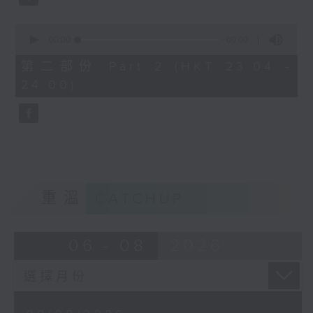
0
seconds
00:00
00:00
of
0
第二部份 Part 2 (HKT 23:04 -
seconds
24:00)
重溫
CATCHUP
06 - 08
2026