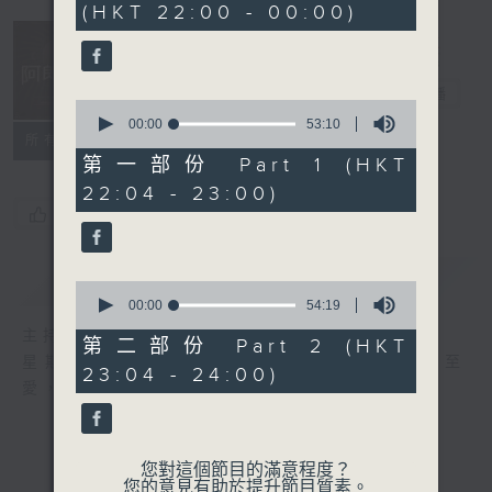
(HKT 22:00 - 00:00)
47
minutes,
19
seconds
阿郎戀曲
電台直播
0
seconds
00:00
53:10
所有集數
of
53
第一部份 Part 1 (HKT
minutes,
22:04 - 23:00)
10
seconds
您喜歡這個節目嗎?
簡介
GIST
0
seconds
00:00
54:19
of
主持人：倪秉郎
54
第二部份 Part 2 (HKT
minutes,
星期六晚上10點至12點，連繫記憶，回歸至
23:04 - 24:00)
19
愛，香港電台第二台《阿郎戀曲》倪秉郎。
seconds
您對這個節目的滿意程度？
您的意見有助於提升節目質素。