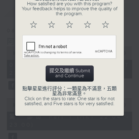
How satisfied are you with this program?
Your feedback helps to improve the quality of
最新
LATEST
the program.
☆
☆
☆
☆
☆
08/08/2026
阿郎戀曲
0
seconds
00:00
1:45:56
of
1
08/08/2026 - 足本 Full (HKT
hour,
提交及繼續 Submit
22:00 - 00:00)
45
and Continue
minutes,
56
seconds
點擊星星進行評分：一顆星為不滿意，五顆
星為非常滿意。
Click on the stars to rate: One star is for not
0
satisfied, and Five stars is for very satisfied.
seconds
00:00
53:10
of
53
第一部份 Part 1 (HKT 22:04 -
minutes,
23:00)
10
seconds