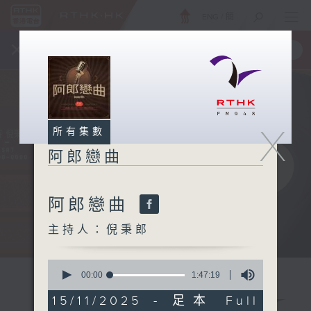
ENG
/
簡
×
全新 RTHK On The Go
取得
一手掌握 RTHK 電台、電視節目
X
所有集數
阿郎戀曲
阿郎戀曲
主持人：倪秉郎
0
seconds
00:00
1:47:19
of
1
15/11/2025 - 足本 Full
hour,