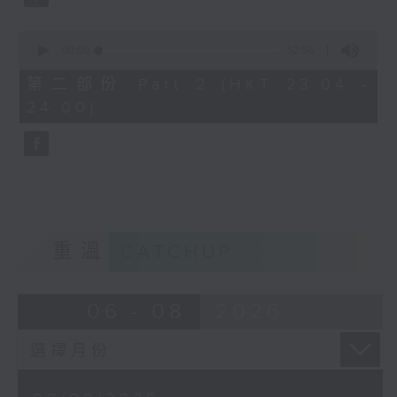
0
seconds
00:00
52:56
of
52
第二部份 Part 2 (HKT 23:04 -
minutes,
24:00)
56
seconds
重溫
CATCHUP
06 - 08
2026