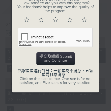
How satisfied are you with this program?
Your feedback helps to improve the quality of
最新
LATEST
the program.
☆
☆
☆
☆
☆
01/08/2026
阿郎戀曲
0
seconds
00:00
1:48:12
of
1
01/08/2026 - 足本 Full (HKT
hour,
提交及繼續 Submit
22:00 - 00:00)
48
and Continue
minutes,
12
seconds
點擊星星進行評分：一顆星為不滿意，五顆
星為非常滿意。
Click on the stars to rate: One star is for not
0
satisfied, and Five stars is for very satisfied.
seconds
00:00
54:00
of
54
第一部份 Part 1 (HKT 22:04 -
minutes,
23:00)
0
seconds