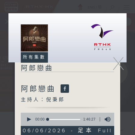
ENG
/
簡
×
全新 RTHK On The Go
取得
一手掌握 RTHK 電台、電視節目
X
所有集數
阿郎戀曲
阿郎戀曲
主持人：倪秉郎
0
seconds
00:00
1:46:27
of
1
06/06/2026 - 足本 Full
hour,