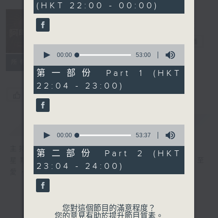
(HKT 22:00 - 00:00)
46
minutes,
27
seconds
阿郎戀曲
電台直播
0
seconds
00:00
53:00
所有集數
of
53
第一部份 Part 1 (HKT
minutes,
22:04 - 23:00)
0
seconds
您喜歡這個節目嗎?
簡介
GIST
0
seconds
00:00
53:37
of
主持人：倪秉郎
53
第二部份 Part 2 (HKT
minutes,
星期六晚上10點至12點，連繫記憶，回歸至
23:04 - 24:00)
37
愛，香港電台第二台《阿郎戀曲》倪秉郎。
seconds
您對這個節目的滿意程度？
您的意見有助於提升節目質素。