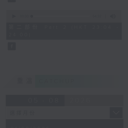
0
seconds
00:00
54:32
of
54
第二部份 Part 2 (HKT 23:04 -
minutes,
24:00)
32
seconds
重溫
CATCHUP
05 - 08
2026