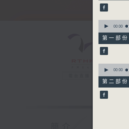
45
minutes,
49
seconds
90%
0
seconds
00:00
of
52
第一部份 P
minutes,
30
seconds
90%
0
seconds
00:00
of
電台直播
53
第二部份 P
minutes,
29
seconds
90%
簡介