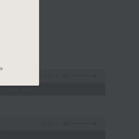
is
1:48:12
 - 00:00)
54:00
)