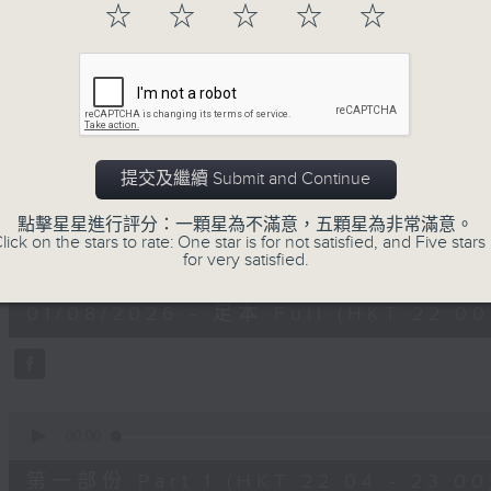
☆
☆
☆
☆
☆
01/08/2026
提交及繼續 Submit and Continue
阿郎戀曲
點擊星星進行評分：一顆星為不滿意，五顆星為非常滿意。
lick on the stars to rate: One star is for not satisfied, and Five stars 
0
for very satisfied.
seconds
00:00
of
1
01/08/2026 - 足本 Full (HKT 22:00
hour,
48
minutes,
12
seconds
Volume
90%
0
seconds
00:00
of
54
第一部份 Part 1 (HKT 22:04 - 23:00
minutes,