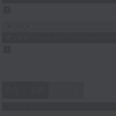
0
seconds
Volume
90%
0
seconds
00:00
of
54
第二部份 Part 2 (HKT 23:04 - 24:00
minutes,
32
seconds
Volume
90%
05 - 08
2026
01/08/2026