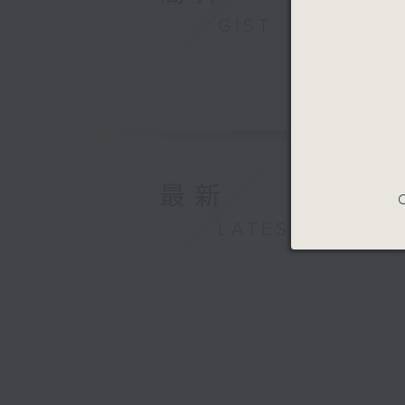
GIST
最新
C
LATEST