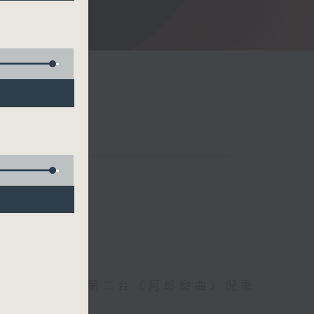
至愛，香港電台第二台《阿郎戀曲》倪秉