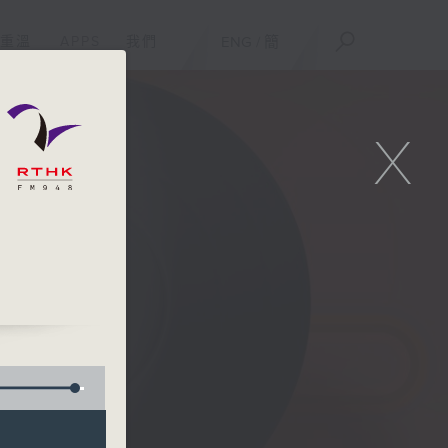
重溫
APPS
我們
ENG
/
簡
X