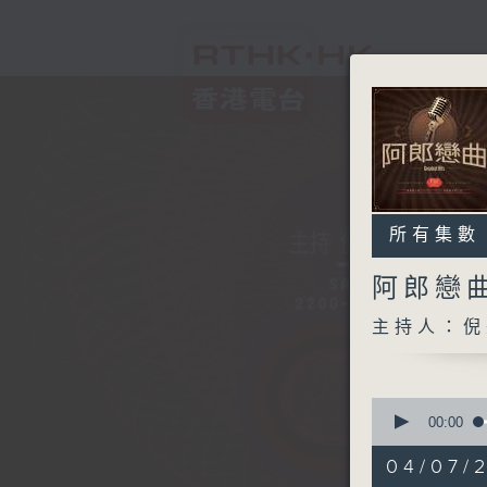
所有集數
阿郎戀
主持人：倪
0
seconds
00:00
of
1
04/07/
hour,