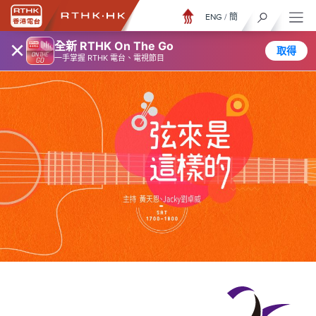
ENG
/
簡
×
全新 RTHK On The Go
取得
一手掌握 RTHK 電台、電視節目