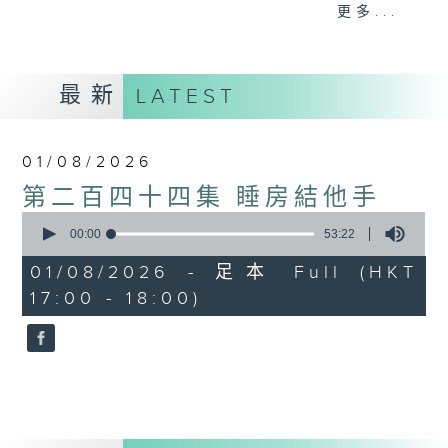
finger style木結他的one man band，
更多...
一支結他落在高人手中，能奏出無限可能。結
他手甚至是樂隊中的靈魂，可以比主音歌手更
為搶鏡。本節目旨在介紹以結他為主的音樂，
最新
LATEST
透過不同環節向聽眾介紹結他有關的知識、音
樂及文化。
01/08/2026
第二百四十四集 睡房結他手
0
seconds
00:00
53:22
of
53
01/08/2026 - 足本 Full (HKT
minutes,
17:00 - 18:00)
22
seconds