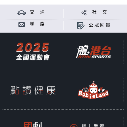
交 通
社 交
聯 絡
公眾回饋