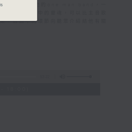
style木結他的one man band，一
is
他手甚至是樂隊中的靈魂，可以比主音歌
音樂，透過不同環節向聽眾介紹結他有關
53:22
- 18:00)