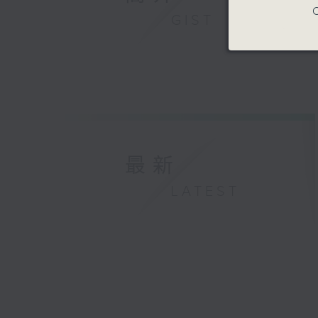
C
GIST
最新
LATEST