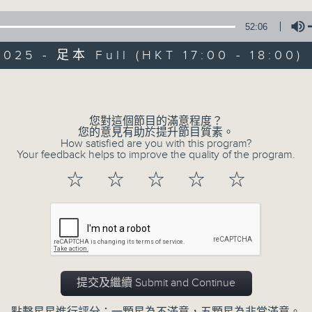
52:06
025 - 足本 Full (HKT 17:00 - 18:00)
Volume
您對這個節目的滿意程度？
弦來是這樣的
您的意見有助於提升節目質素。
How satisfied are you with this program?
Your feedback helps to improve the quality of the program.
所有集數
☆
☆
☆
☆
☆
您喜歡這個節目嗎?
主持人：黃天恩、劉卓威
提交及繼續 Submit and Continue
結他是現代流行音樂不可或缺的一部份；由Y
Tonight、 Hotel Califonia、光