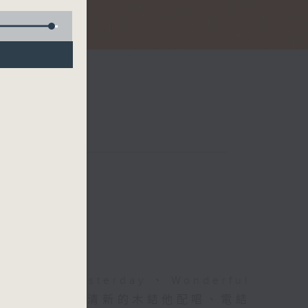
esterday、Wonderful
輝歲月...無論是民歌小清新的木結他配唱、電結