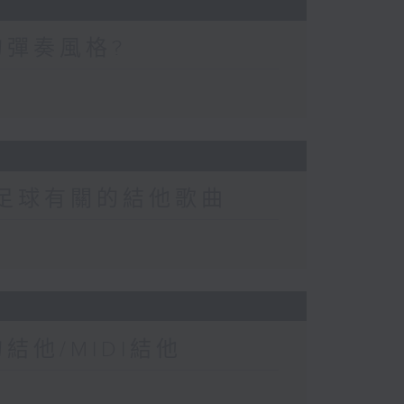
的彈奏風格?
與足球有關的結他歌曲
他/MIDI結他