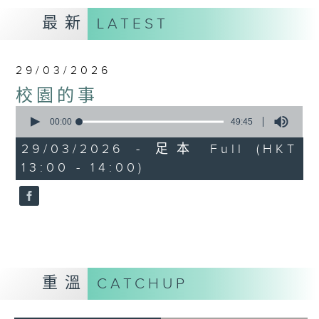
最新
LATEST
29/03/2026
校園的事
0
seconds
00:00
49:45
of
49
29/03/2026 - 足本 Full (HKT
minutes,
13:00 - 14:00)
45
seconds
重溫
CATCHUP