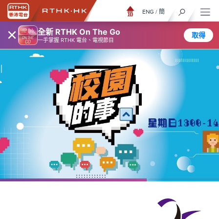
ENG
/
簡
×
全新 RTHK On The Go
取得
一手掌握 RTHK 電台、電視節目