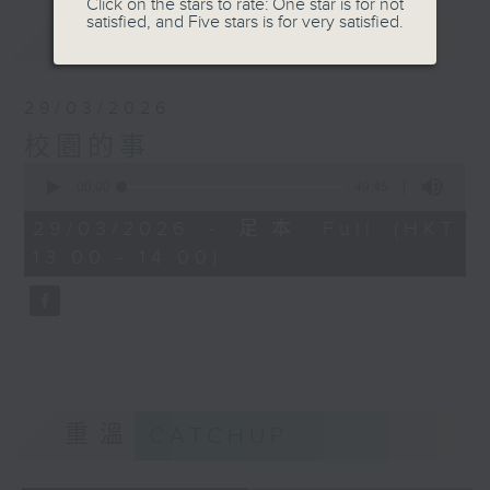
Click on the stars to rate: One star is for not
satisfied, and Five stars is for very satisfied.
最新
LATEST
29/03/2026
校園的事
0
seconds
00:00
49:45
of
49
29/03/2026 - 足本 Full (HKT
minutes,
13:00 - 14:00)
45
seconds
重溫
CATCHUP