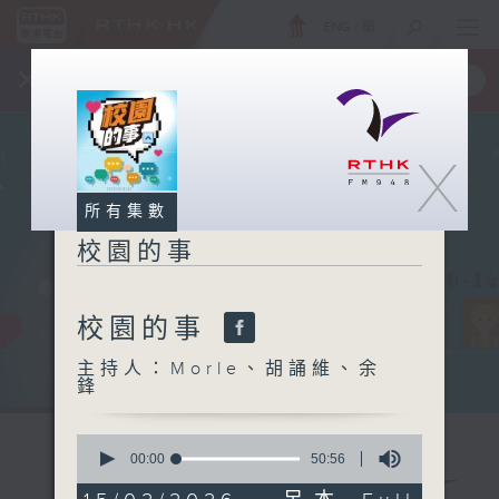
ENG
/
簡
×
全新 RTHK On The Go
取得
一手掌握 RTHK 電台、電視節目
X
所有集數
校園的事
校園的事
主持人：Morle、胡誦維、余
鋒
0
seconds
00:00
50:56
of
50