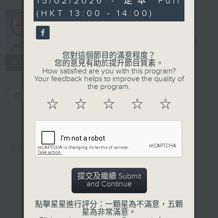
15/02/2026 - 足本 Full
minutes,
(HKT 13:00 - 14:00)
56
seconds
校園的事
電台直播
您對這個節目的滿意程度？
所有集數
您的意見有助於提升節目質素。
How satisfied are you with this program?
Your feedback helps to improve the quality of
the program.
您喜歡這個節目嗎?
☆
☆
☆
☆
☆
簡介
GIST
主持人：Morle、胡誦維、余鋒
提交及繼續 Submit
and Continue
點擊星星進行評分：一顆星為不滿意，五顆
星為非常滿意。