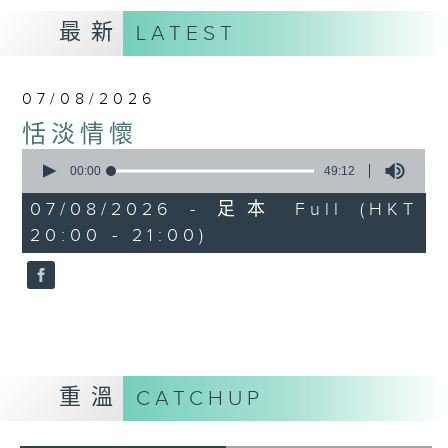
最新
LATEST
07/08/2026
恬淡情懷
0
seconds
00:00
49:12
of
49
07/08/2026 - 足本 Full (HKT
minutes,
20:00 - 21:00)
12
seconds
重溫
CATCHUP