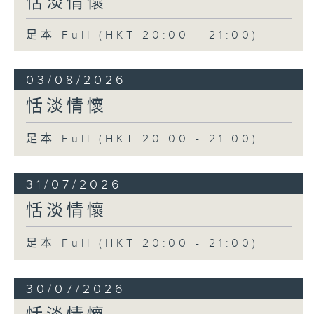
恬淡情懷
足本 Full (HKT 20:00 - 21:00)
03/08/2026
恬淡情懷
足本 Full (HKT 20:00 - 21:00)
31/07/2026
恬淡情懷
足本 Full (HKT 20:00 - 21:00)
30/07/2026