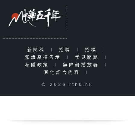
新聞稿
|
招聘
|
招標
|
知識產權告示
|
常見問題
|
私隱政策
|
無障礙播放器
|
其他語言內容
|
© 2026 rthk.hk