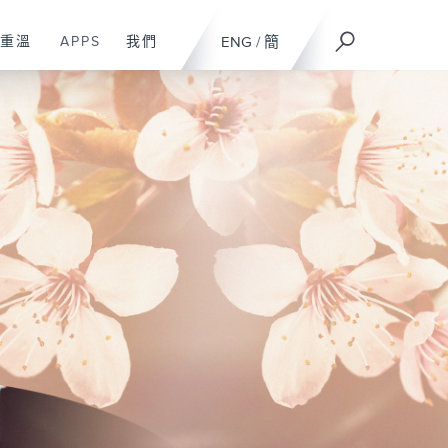
重溫
APPS
我們
ENG
/
簡