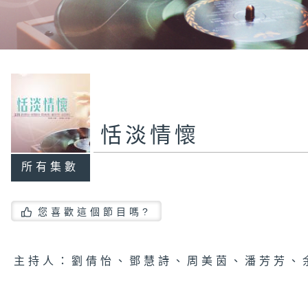
恬淡情懷
所有集數
您喜歡這個節目嗎?
主持人：劉倩怡、鄧慧詩、周美茵、潘芳芳、