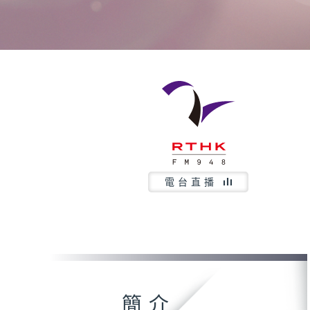
電台直播
簡介