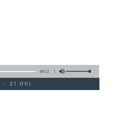
49:12
 - 21:00)