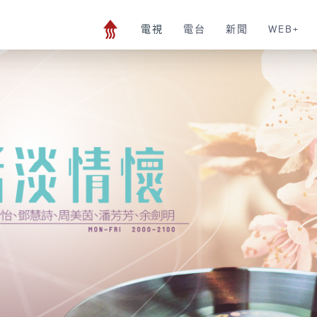
電視
電台
新聞
WEB+