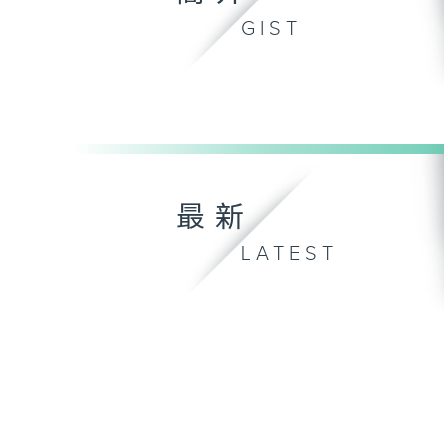
GIST
最新
LATEST