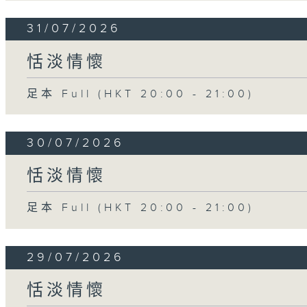
31/07/2026
恬淡情懷
足本 Full (HKT 20:00 - 21:00)
30/07/2026
恬淡情懷
足本 Full (HKT 20:00 - 21:00)
29/07/2026
恬淡情懷