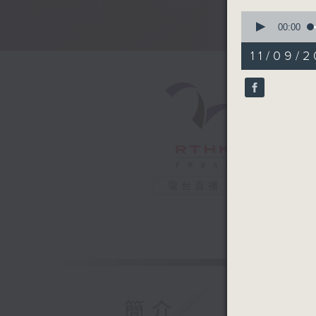
0
seconds
00:00
of
51
11/09/2
minutes,
50
seconds
90%
電台直播
簡介