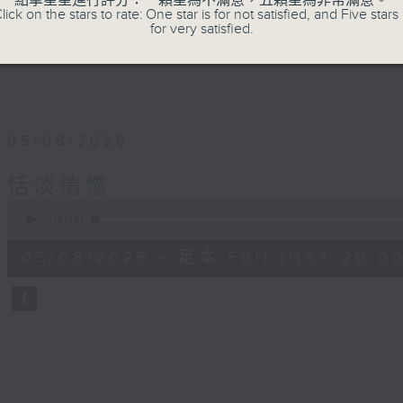
點擊星星進行評分：一顆星為不滿意，五顆星為非常滿意。
lick on the stars to rate: One star is for not satisfied, and Five stars 
for very satisfied.
05/08/2026
恬淡情懷
0
seconds
00:00
of
49
05/08/2026 - 足本 Full (HKT 20:00
minutes,
54
seconds
Volume
90%