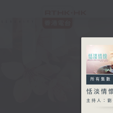
所有集數
恬淡情
主持人：劉