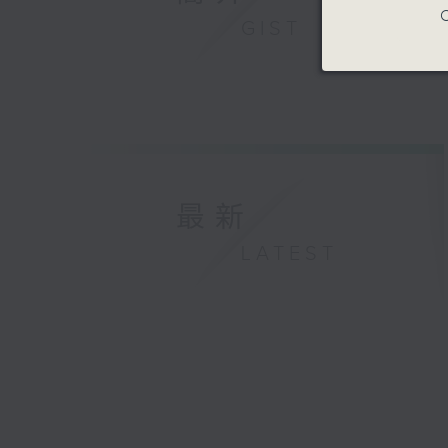
C
GIST
最新
LATEST