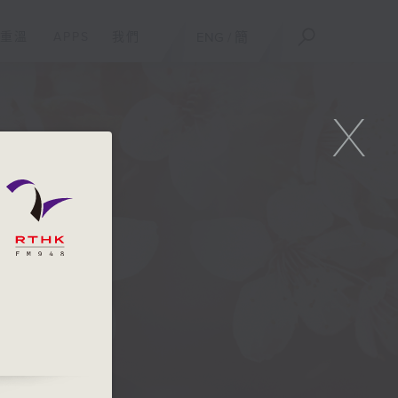
重溫
APPS
我們
ENG
/
簡
X