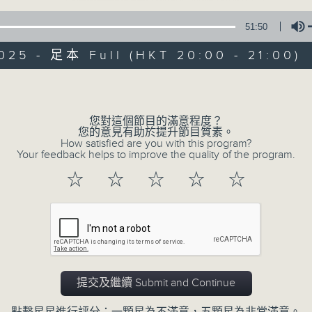
51:50
025 - 足本 Full (HKT 20:00 - 21:00)
Volume
您對這個節目的滿意程度？
恬淡情懷
您的意見有助於提升節目質素。
How satisfied are you with this program?
Your feedback helps to improve the quality of the program.
所有集數
☆
☆
☆
☆
☆
您喜歡這個節目嗎?
主持人：劉倩怡、鄧慧詩、周美茵、潘芳芳、
提交及繼續 Submit and Continue