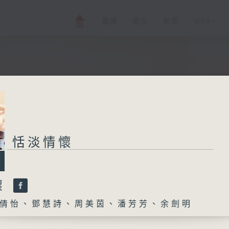
電視
電台
新聞
WEB+
恬淡情懷
懷
倩怡、鄧慧詩、周美茵、潘芳芳、余劍明