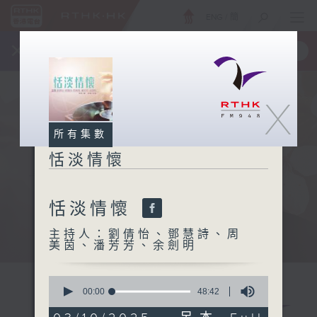
ENG
/
簡
×
全新 RTHK On The Go
取得
一手掌握 RTHK 電台、電視節目
X
所有集數
恬淡情懷
恬淡情懷
主持人：劉倩怡、鄧慧詩、周
美茵、潘芳芳、余劍明
0
seconds
00:00
48:42
of
48