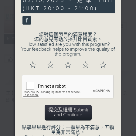
03/10/2025 - 足本 Full
minutes,
(HKT 20:00 - 21:00)
42
seconds
恬淡情懷
電台直播
您對這個節目的滿意程度？
所有集數
您的意見有助於提升節目質素。
How satisfied are you with this program?
Your feedback helps to improve the quality of
the program.
您喜歡這個節目嗎?
☆
☆
☆
☆
☆
簡介
GIST
主持人：劉倩怡、鄧慧詩、周美茵、潘芳芳、余
劍明
提交及繼續 Submit
and Continue
點擊星星進行評分：一顆星為不滿意，五顆
星為非常滿意。