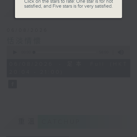
Click on the stars to rate: One star is for not
satisfied, and Five stars is for very satisfied.
最新
LATEST
06/08/2026
恬淡情懷
0
seconds
00:00
56:00
of
56
06/08/2026 - 足本 Full (HKT
minutes,
20:04 - 21:00)
0
seconds
重溫
CATCHUP