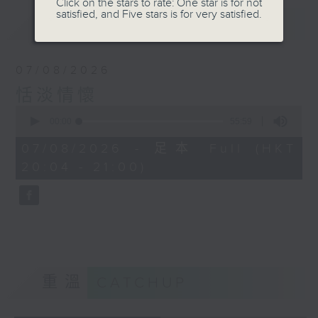
Click on the stars to rate: One star is for not
satisfied, and Five stars is for very satisfied.
最新
LATEST
07/08/2026
恬淡情懷
0
seconds
00:00
55:59
of
55
07/08/2026 - 足本 Full (HKT
minutes,
20:04 - 21:00)
59
seconds
重溫
CATCHUP