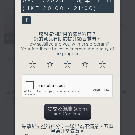
08/10/2025 - 足本 Full
minutes,
(HKT 20:00 - 21:00)
36
seconds
恬淡情懷
電台直播
您對這個節目的滿意程度？
所有集數
您的意見有助於提升節目質素。
How satisfied are you with this program?
Your feedback helps to improve the quality of
the program.
您喜歡這個節目嗎?
☆
☆
☆
☆
☆
簡介
GIST
主持人：劉倩怡、鄧慧詩、周美茵、潘芳芳、余
劍明
提交及繼續 Submit
and Continue
點擊星星進行評分：一顆星為不滿意，五顆
星為非常滿意。