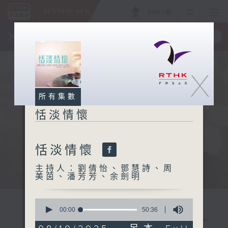
ENG
/
簡
×
全新 RTHK On The Go
取得
一手掌握 RTHK 電台、電視節目
X
所有集數
恬淡情懷
恬淡情懷
主持人：劉倩怡、鄧慧詩、周
美茵、潘芳芳、余劍明
0
seconds
00:00
50:36
of
50