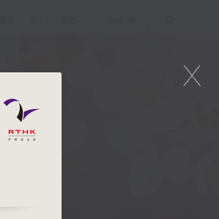
重溫
APPS
我們
ENG
/
簡
X