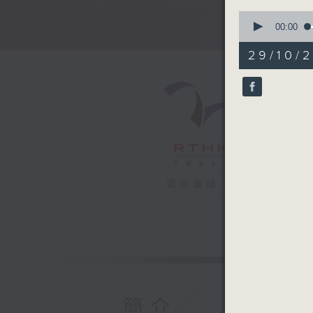
0
seconds
00:00
of
53
29/10/2
minutes,
54
seconds
90%
電台直播
簡介