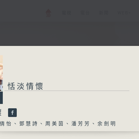
電視
電台
新聞
WEB+
恬淡情懷
懷
倩怡、鄧慧詩、周美茵、潘芳芳、余劍明