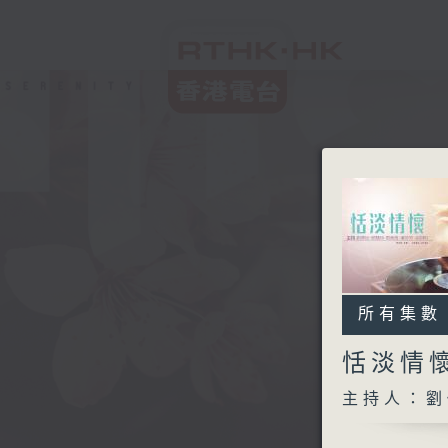
所有集數
恬淡情
主持人：劉