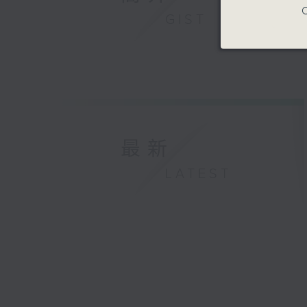
C
GIST
最新
LATEST