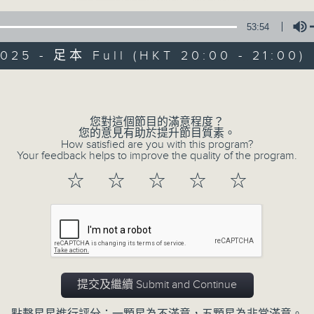
53:54
025 - 足本 Full (HKT 20:00 - 21:00)
Volume
您對這個節目的滿意程度？
恬淡情懷
您的意見有助於提升節目質素。
How satisfied are you with this program?
Your feedback helps to improve the quality of the program.
所有集數
☆
☆
☆
☆
☆
您喜歡這個節目嗎?
主持人：劉倩怡、鄧慧詩、周美茵、潘芳芳、
提交及繼續 Submit and Continue