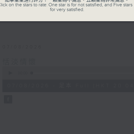
點擊星星進行評分：一顆星為不滿意，五顆星為非常滿意。
lick on the stars to rate: One star is for not satisfied, and Five stars 
for very satisfied.
07/08/2026
恬淡情懷
0
seconds
00:00
of
55
07/08/2026 - 足本 Full (HKT 20:04
minutes,
59
seconds
Volume
90%