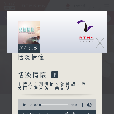
ENG
/
簡
×
全新 RTHK On The Go
取得
一手掌握 RTHK 電台、電視節目
X
所有集數
恬淡情懷
恬淡情懷
主持人：劉倩怡、鄧慧詩、周
美茵、潘芳芳、余劍明
0
seconds
00:00
48:57
of
48