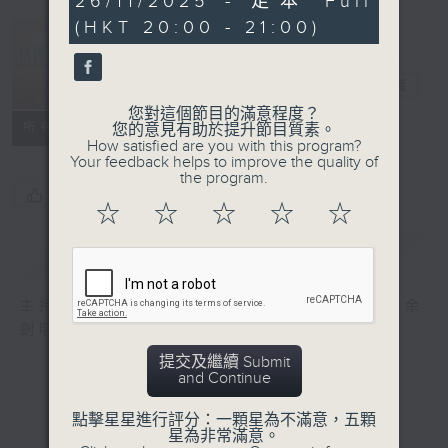
26/11/2025 - 足本 Full
minutes,
(HKT 20:00 - 21:00)
57
seconds
恬淡情懷
電台直播
您對這個節目的滿意程度？
所有集數
您的意見有助於提升節目質素。
How satisfied are you with this program?
Your feedback helps to improve the quality of
the program.
您喜歡這個節目嗎?
☆
☆
☆
☆
☆
簡介
GIST
主持人：劉倩怡、鄧慧詩、周美茵、潘芳芳、余
劍明
提交及繼續 Submit
and Continue
點擊星星進行評分：一顆星為不滿意，五顆
星為非常滿意。