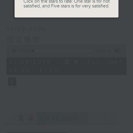
Click on the stars to rate: One star is for not
satisfied, and Five stars is for very satisfied.
最新
LATEST
07/08/2026
恬淡情懷
0
seconds
00:00
49:12
of
49
07/08/2026 - 足本 Full (HKT
minutes,
20:00 - 21:00)
12
seconds
重溫
CATCHUP