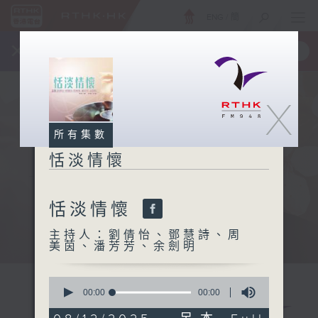
ENG
/
簡
×
全新 RTHK On The Go
取得
一手掌握 RTHK 電台、電視節目
X
所有集數
恬淡情懷
恬淡情懷
主持人：劉倩怡、鄧慧詩、周
美茵、潘芳芳、余劍明
0
seconds
00:00
00:00
of
0