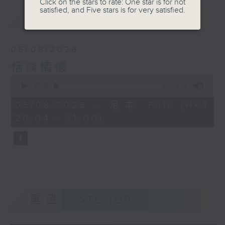
Click on the stars to rate: One star is for not
satisfied, and Five stars is for very satisfied.
最新
LATEST
05/08/2026
恬淡情懷
0
seconds
00:00
56:00
of
56
05/08/2026 - 足本 Full (HKT
minutes,
20:04 - 21:00)
0
seconds
重溫
CATCHUP