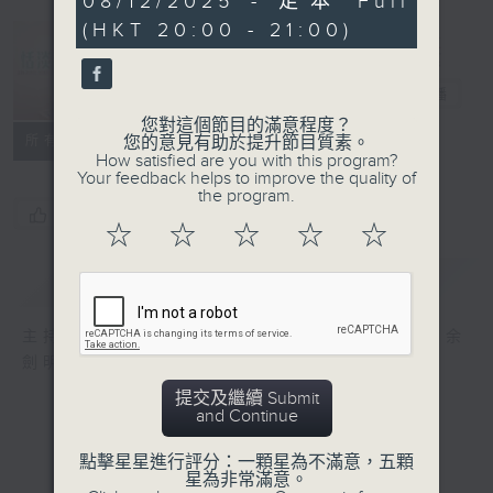
08/12/2025 - 足本 Full
seconds
(HKT 20:00 - 21:00)
恬淡情懷
電台直播
您對這個節目的滿意程度？
所有集數
您的意見有助於提升節目質素。
How satisfied are you with this program?
Your feedback helps to improve the quality of
the program.
您喜歡這個節目嗎?
☆
☆
☆
☆
☆
簡介
GIST
主持人：劉倩怡、鄧慧詩、周美茵、潘芳芳、余
劍明
提交及繼續 Submit
and Continue
點擊星星進行評分：一顆星為不滿意，五顆
星為非常滿意。