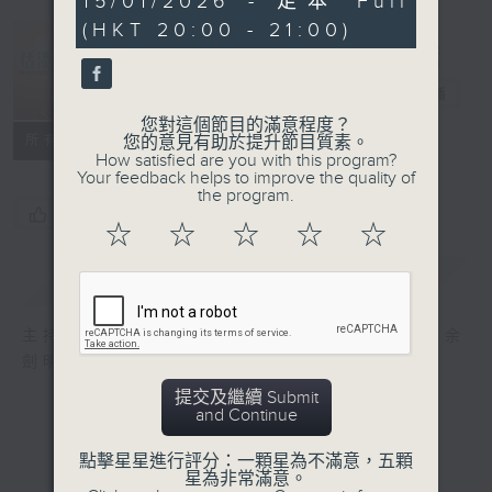
15/01/2026 - 足本 Full
minutes,
(HKT 20:00 - 21:00)
54
seconds
恬淡情懷
電台直播
您對這個節目的滿意程度？
所有集數
您的意見有助於提升節目質素。
How satisfied are you with this program?
Your feedback helps to improve the quality of
the program.
您喜歡這個節目嗎?
☆
☆
☆
☆
☆
簡介
GIST
主持人：劉倩怡、鄧慧詩、周美茵、潘芳芳、余
劍明
提交及繼續 Submit
and Continue
點擊星星進行評分：一顆星為不滿意，五顆
星為非常滿意。