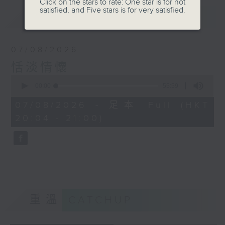
Click on the stars to rate: One star is for not
satisfied, and Five stars is for very satisfied.
最新
LATEST
07/08/2026
恬淡情懷
0
seconds
00:00
55:59
of
55
07/08/2026 - 足本 Full (HKT
minutes,
20:04 - 21:00)
59
seconds
重溫
CATCHUP