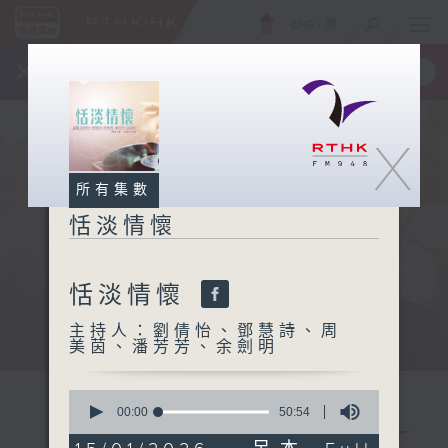
ENG
/
簡
×
全新 RTHK On The Go
取得
一手掌握 RTHK 電台、電視節目
X
所有集數
恬淡情懷
恬淡情懷
主持人：劉倩怡、鄧慧詩、周
美茵、潘芳芳、余劍明
0
seconds
00:00
50:54
of
50