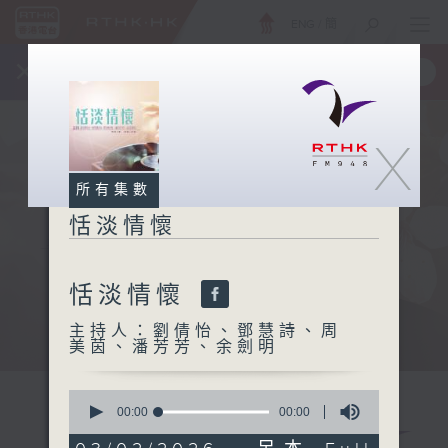
ENG
/
簡
×
全新 RTHK On The Go
取得
一手掌握 RTHK 電台、電視節目
X
所有集數
恬淡情懷
恬淡情懷
主持人：劉倩怡、鄧慧詩、周
美茵、潘芳芳、余劍明
0
seconds
00:00
00:00
of
0