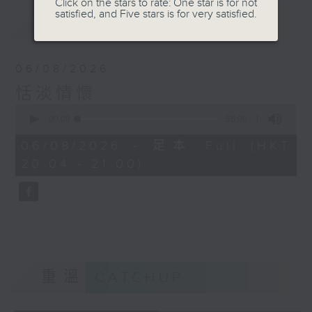
Click on the stars to rate: One star is for not
satisfied, and Five stars is for very satisfied.
最新
LATEST
06/08/2026
恬淡情懷
0
seconds
00:00
56:00
of
56
06/08/2026 - 足本 Full (HKT
minutes,
20:04 - 21:00)
0
seconds
重溫
CATCHUP