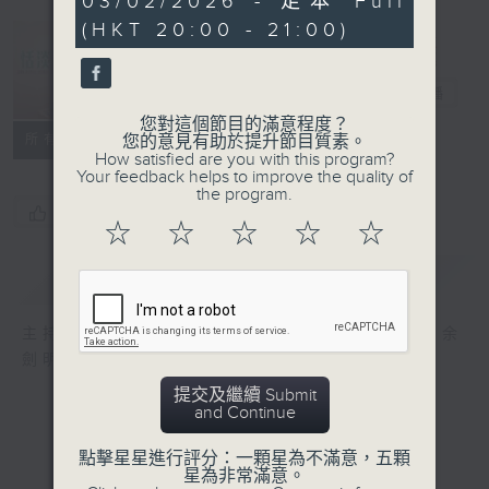
03/02/2026 - 足本 Full
seconds
(HKT 20:00 - 21:00)
恬淡情懷
電台直播
您對這個節目的滿意程度？
所有集數
您的意見有助於提升節目質素。
How satisfied are you with this program?
Your feedback helps to improve the quality of
the program.
您喜歡這個節目嗎?
☆
☆
☆
☆
☆
簡介
GIST
主持人：劉倩怡、鄧慧詩、周美茵、潘芳芳、余
劍明
提交及繼續 Submit
and Continue
點擊星星進行評分：一顆星為不滿意，五顆
星為非常滿意。