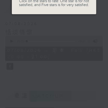
Click on the stars to rate: One star is for not
satisfied, and Five stars is for very satisfied.
最新
LATEST
07/08/2026
恬淡情懷
0
seconds
00:00
49:12
of
49
07/08/2026 - 足本 Full (HKT
minutes,
20:00 - 21:00)
12
seconds
重溫
CATCHUP