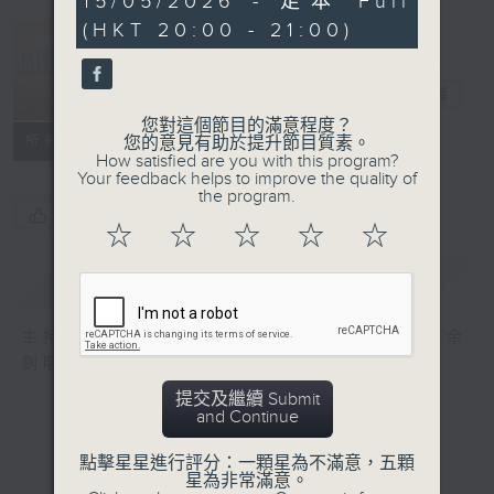
15/05/2026 - 足本 Full
minutes,
(HKT 20:00 - 21:00)
27
seconds
恬淡情懷
電台直播
您對這個節目的滿意程度？
所有集數
您的意見有助於提升節目質素。
How satisfied are you with this program?
Your feedback helps to improve the quality of
the program.
您喜歡這個節目嗎?
☆
☆
☆
☆
☆
簡介
GIST
主持人：劉倩怡、鄧慧詩、周美茵、潘芳芳、余
劍明
提交及繼續 Submit
and Continue
點擊星星進行評分：一顆星為不滿意，五顆
星為非常滿意。