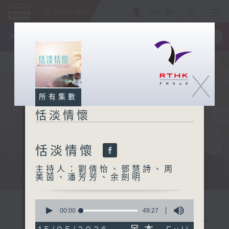
ENG
/
簡
×
全新 RTHK On The Go
取得
一手掌握 RTHK 電台、電視節目
X
所有集數
恬淡情懷
恬淡情懷
主持人：劉倩怡、鄧慧詩、周
美茵、潘芳芳、余劍明
0
seconds
00:00
49:27
of
49