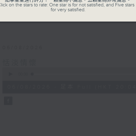
點擊星星進行評分：一顆星為不滿意，五顆星為非常滿意。
lick on the stars to rate: One star is for not satisfied, and Five stars 
for very satisfied.
06/08/2026
恬淡情懷
0
seconds
00:00
of
56
06/08/2026 - 足本 Full (HKT 20:04
minutes,
0
seconds
Volume
90%