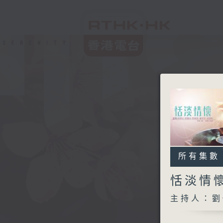
所有集數
恬淡情
主持人：劉