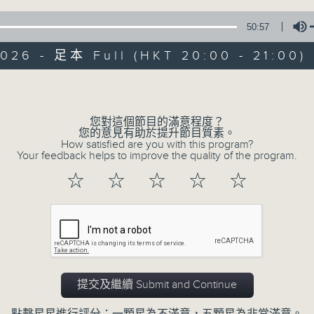
50:57
026 - 足本 Full (HKT 20:00 - 21:00)
Volume
您對這個節目的滿意程度？
恬淡情懷
您的意見有助於提升節目質素。
How satisfied are you with this program?
Your feedback helps to improve the quality of the program.
所有集數
☆
☆
☆
☆
☆
您喜歡這個節目嗎?
主持人：劉倩怡、鄧慧詩、周美茵、潘芳芳、
提交及繼續 Submit and Continue