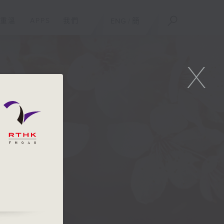
重溫
APPS
我們
ENG
/
簡
X