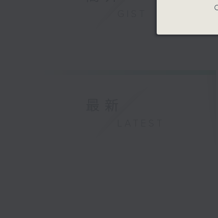
C
GIST
最新
LATEST