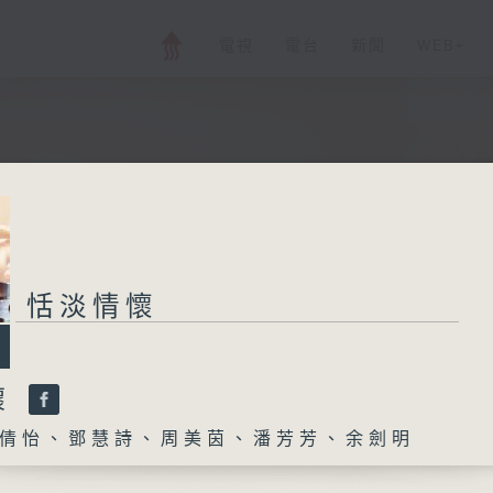
電視
電台
新聞
WEB+
恬淡情懷
懷
倩怡、鄧慧詩、周美茵、潘芳芳、余劍明