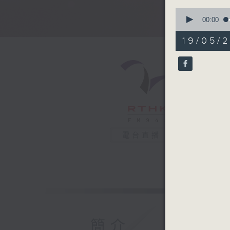
0
seconds
00:00
of
50
19/05/2
minutes,
57
seconds
90%
電台直播
簡介