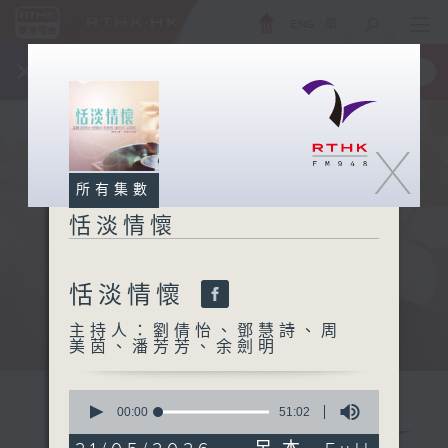
ENG
/
簡
×
全新 RTHK On The Go
取得
一手掌握 RTHK 電台、電視節目
X
所有集數
恬淡情懷
恬淡情懷
主持人：劉倩怡、鄧慧詩、周
美茵、潘芳芳、余劍明
0
seconds
00:00
51:02
of
51