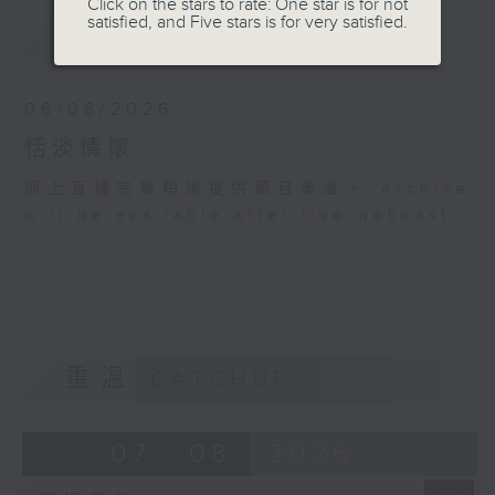
Click on the stars to rate: One star is for not
satisfied, and Five stars is for very satisfied.
最新
LATEST
06/08/2026
恬淡情懷
網上直播完畢稍後提供節目重溫。 Archive
will be available after live webcast
重溫
CATCHUP
07 - 08
2026