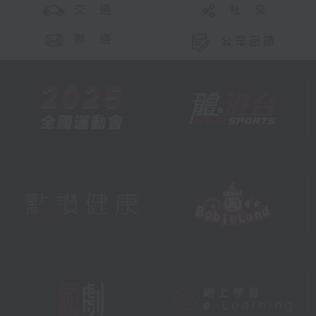
交 通
社 交
聯 絡
公眾回饋