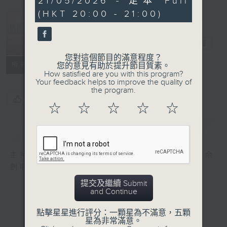
21/05/2026 - 足本 Full
minutes,
(HKT 20:00 - 21:00)
2
seconds
恬淡情懷
電台直播
您對這個節目的滿意程度？
所有集數
您的意見有助於提升節目質素。
How satisfied are you with this program?
Your feedback helps to improve the quality of
the program.
您喜歡這個節目嗎?
☆
☆
☆
☆
☆
簡介
GIST
主持人：劉倩怡、鄧慧詩、周美茵、潘芳芳、余
劍明
提交及繼續 Submit
and Continue
點擊星星進行評分：一顆星為不滿意，五顆
星為非常滿意。